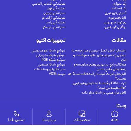
رک دیواری
نمایندگی اشنایدر اکتاسی
رک ایستاده
نمایندگی فول
آداپتور فیبر نوری
نمایندگی لویتون
کابل فیبر نوری
نمایندگی آر اند ام
پچکورد فیبر نوری
نمایندگی پلنت
پیگتیل فیبر نوری
نمایندگی سیسکو
مقالات
تجهیزات اکتیو
راهنمای کامل اتصال دوربین مدار بسته به
سوئیچ شبکه غیر مدیریتی
موبایل و کامپیوتر برای نظارت هوشمند و
سوئیچ شبکه مدیریتی
امن
سوئیچ شبکه POE
مشکلات رایج در دوربین‌های مداربسته و
سوئیچ شبکه صنعتی
راهکارهای جامع تعمیر
مدیا کانورتور و متعلقات
کابل‌های اترنت شیلددار (محافظت‌شده) چه
مودم VDSL
هستند؟
اترنت Cat8 چگونه با راهکارهای فیبر نوری
40G مقایسه می‌شود؟
کابل های مسی در شبکه مرکز داده
وستا
ارتباط با ما
خانه
محصولات
درباره ما
تماس با ما
درباره ما