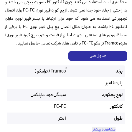
محکمتری است استفاده می کنند چون کانکتور FC بصورت پیچی می باشد و
به راحتی از جای خود جدا نمی شود . از پچ کورد فیبر نوری FC-FC برای اتصال
تجهیزاتی استفاده می شود که خود برای ارتباط با بستر فیبر نوری دارای
کانکتور FC باشند به عنوان مثال اتصال پچ پنل فیبر نوری FC با برخی از
مدیاکانورتور های صنعتی . جهت اطلاع از قیمت و خرید پچ کورد فیبر نوری ۱
متری Tramco ترامکو FC-FC با تلفن های شرکت تماس حاصل نمایید .
جدول فنی
برند
پارت نامبر
نوع پچکورد
سینگل مود داپلکس
کانکتور
FC-FC
طول
1 متر
مشاهده بیشتر