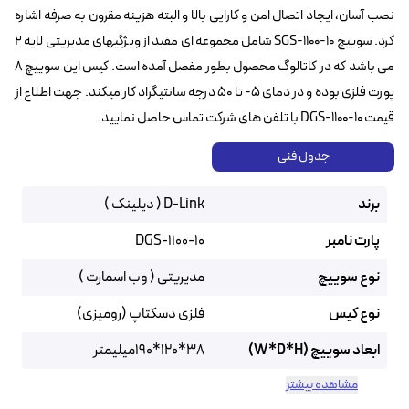
نصب آسان، ایجاد اتصال امن و کارایی بالا و البته هزینه مقرون به صرفه اشاره
کرد. سوییچ SGS-1100-10 شامل مجموعه ای مفید از ویژگیهای مدیریتی لایه ۲
می باشد که در کاتالوگ محصول بطور مفصل آمده است. کیس این سوییچ ۸
پورت فلزی بوده و در دمای ۵- تا ۵۰ درجه سانتیگراد کار میکند. جهت اطلاع از
قیمت DGS-1100-10 با تلفن های شرکت تماس حاصل نمایید.
جدول فنی
برند
D-Link ( دیلینک )
پارت نامبر
DGS-1100-10
نوع سوییچ
مدیریتی ( وب اسمارت )
نوع کیس
فلزی دسکتاپ (رومیزی)
ابعاد سوییچ (W*D*H)
38*120*190میلیمتر
مشاهده بیشتر