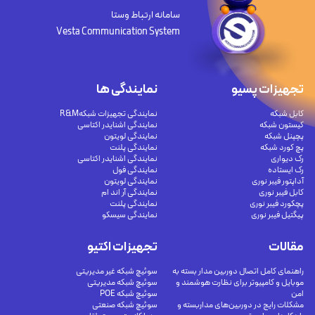
سامانه ارتباط وستا
Vesta Communication System
تجهیزات پسیو
نمایندگی ها
کابل شبکه
نمایندگی تجهیزات شبکهR&M
کیستون شبکه
نمایندگی اشنایدر اکتاسی
پچپنل شبکه
نمایندگی لویتون
پچ کورد شبکه
نمایندگی پلنت
رک دیواری
نمایندگی اشنایدر اکتاسی
رک ایستاده
نمایندگی فول
آداپتور فیبر نوری
نمایندگی لویتون
کابل فیبر نوری
نمایندگی آر اند ام
پچکورد فیبر نوری
نمایندگی پلنت
پیگتیل فیبر نوری
نمایندگی سیسکو
مقالات
تجهیزات اکتیو
راهنمای کامل اتصال دوربین مدار بسته به
سوئیچ شبکه غیر مدیریتی
موبایل و کامپیوتر برای نظارت هوشمند و
سوئیچ شبکه مدیریتی
امن
سوئیچ شبکه POE
مشکلات رایج در دوربین‌های مداربسته و
سوئیچ شبکه صنعتی