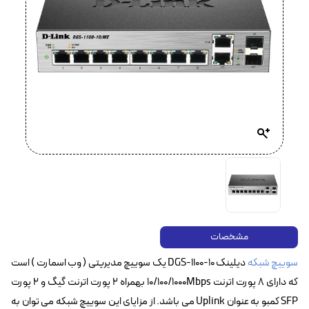
مشخصات
سوییچ شبکه
دیلینک DGS-1100-10 یک سوییچ مدیریتی ( وب اسمارت ) است
که دارای ۸ پورت اترنت 10/100/1000Mbps بهمراه ۲ پورت اترنت گیگ و ۲ پورت
SFP کمبو به عنوان Uplink می باشد. از مزایای این سوییچ شبکه می توان به