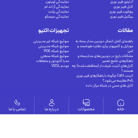
آداپتور فیبر نوری
نمایندگی لویتون
کابل فیبر نوری
نمایندگی آر اند ام
پچکورد فیبر نوری
نمایندگی پلنت
پیگتیل فیبر نوری
نمایندگی سیسکو
مقالات
تجهیزات اکتیو
راهنمای کامل اتصال دوربین مدار بسته به
سوئیچ شبکه غیر مدیریتی
موبایل و کامپیوتر برای نظارت هوشمند و
سوئیچ شبکه مدیریتی
امن
سوئیچ شبکه POE
مشکلات رایج در دوربین‌های مداربسته و
سوئیچ شبکه صنعتی
راهکارهای جامع تعمیر
مدیا کانورتور و متعلقات
کابل‌های اترنت شیلددار (محافظت‌شده) چه
مودم VDSL
هستند؟
اترنت Cat8 چگونه با راهکارهای فیبر نوری
40G مقایسه می‌شود؟
کابل های مسی در شبکه مرکز داده
وستا
خانه
محصولات
درباره ما
تماس با ما
ارتباط با ما
درباره ما
يوسف آباد - خيابان چهلستون - خيابان ششم - پلاك ٢٢ - طبقه ٢ - واحد ٥