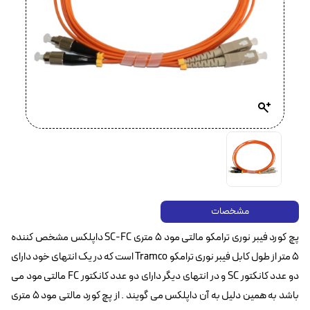
مشخصات
پچ کورد فیبر نوری ترامکو مالتی مود ۵ متری SC-FC داپلکس مشخص کننده
۵ متر از طول کابل فیبر نوری ترامکو Tramco است که در یک انتهای خود دارای
دو عدد کانکتور SC‌ و در انتهای دیگر دارای دو عدد کانکتور FC مالتی مود می
باشد به همین دلیل به آن داپلکس می گویند . از پچ کورد مالتی مود ۵ متری