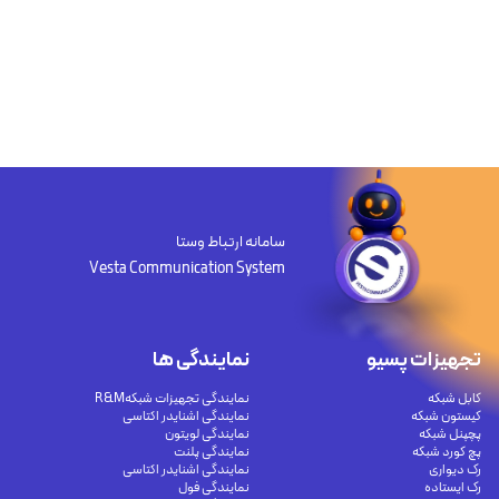
سامانه ارتباط وستا
Vesta Communication System
تجهیزات پسیو
نمایندگی ها
کابل شبکه
نمایندگی تجهیزات شبکهR&M
کیستون شبکه
نمایندگی اشنایدر اکتاسی
پچپنل شبکه
نمایندگی لویتون
پچ کورد شبکه
نمایندگی پلنت
رک دیواری
نمایندگی اشنایدر اکتاسی
رک ایستاده
نمایندگی فول