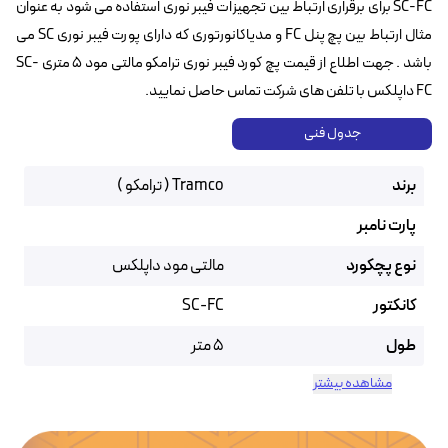
SC-FC برای برقراری ارتباط بین تجهیزات فیبر نوری استفاده می شود به عنوان
مثال ارتباط بین پچ پنل FC و مدیاکانورتوری که دارای پورت فیبر نوری SC می
باشد . جهت اطلاع از قیمت پچ کورد فیبر نوری ترامکو مالتی مود ۵ متری SC-
FC داپلکس با تلفن های شرکت تماس حاصل نمایید.
جدول فنی
برند
Tramco ( ترامکو )
پارت نامبر
نوع پچکورد
مالتی مود داپلکس
کانکتور
SC-FC
طول
5 متر
مشاهده بیشتر