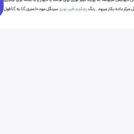
مرکز داده بکار میرود . رنگ
پچکورد فیبر نوری
سینگل مود ۱۰ متری LC به LC فول