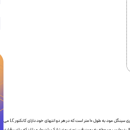
پچکورد فیبر نوری سینگل مود فول FBDS-LC-LC-10M شامل دو تار فیبر نوری سینگل مود به طول ۱۰ متر است که در هر دو انتهای خود دارای کانکتور LC می
نوری در محل ایستگاه کاری (Workstation) جهت اتصال دیوایس مربوطه به پورت فیبر نوری روی ترانک یا دیوار و یا اینکه برای برقراری