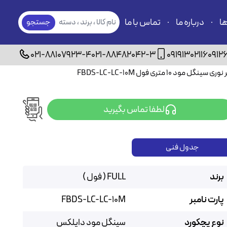
ها
درباره ما
تماس با ما
نام کالا ، برند ، دسته
جستجو
بندی
021-88107923-4
021-88482042-3
09191302116
0912
گل مود ۱۰ متری فول FBDS-LC-LC-10M
لطفا تماس بگیرید
جدول فنی
برند
FULL ( فول )
پارت نامبر
FBDS-LC-LC-10M
نوع پچکورد
سینگل مود داپلکس