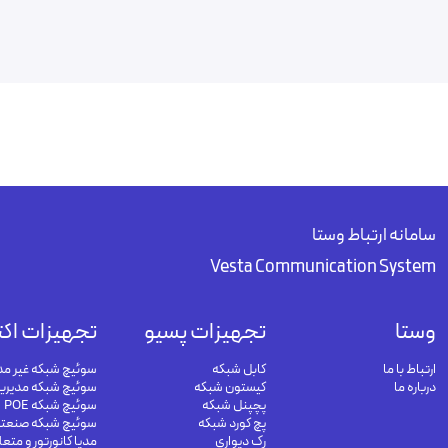
سامانه ارتباط وستا
Vesta Communication System
وستا
تجهیزات پسیو
تجهیزات اکت
ارتباط با ما
کابل شبکه
سوئیچ شبکه غیر مد
درباره ما
کیستون شبکه
سوئیچ شبکه مدیری
پچپنل شبکه
سوئیچ شبکه POE
پچ کورد شبکه
سوئیچ شبکه صنعت
رک دیواری
مدیا کانورتور و متع