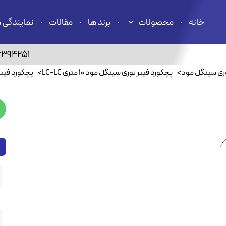
خانه
محصولات
برند ها
مقالات
نمایندگی 
6394251
وری سینگل مود
>
پچکورد فیبر نوری سینگل مود ۱۰ متری LC-LC
>
پچکورد فیبر نوری سین