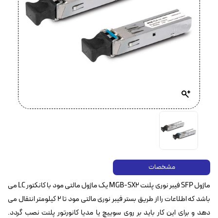
مشخصات
ماژول SFP فیبر نوری پلنت MGB-SX2 یک ماژول مالتی مود با کانکتور LC‌ می
باشد که اطلاعات را از طریق بستر فیبر نوری مالتی مود تا 2 کیلومتر انتقال می
دهد و برای این کار باید بر روی سوییچ یا مدیا کانورتور پلنت نصب گردد.