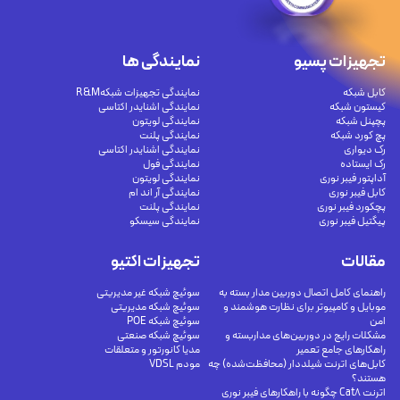
تجهیزات پسیو
نمایندگی ها
کابل شبکه
نمایندگی تجهیزات شبکهR&M
کیستون شبکه
نمایندگی اشنایدر اکتاسی
پچپنل شبکه
نمایندگی لویتون
پچ کورد شبکه
نمایندگی پلنت
رک دیواری
نمایندگی اشنایدر اکتاسی
رک ایستاده
نمایندگی فول
آداپتور فیبر نوری
نمایندگی لویتون
کابل فیبر نوری
نمایندگی آر اند ام
پچکورد فیبر نوری
نمایندگی پلنت
پیگتیل فیبر نوری
نمایندگی سیسکو
مقالات
تجهیزات اکتیو
راهنمای کامل اتصال دوربین مدار بسته به
سوئیچ شبکه غیر مدیریتی
موبایل و کامپیوتر برای نظارت هوشمند و
سوئیچ شبکه مدیریتی
امن
سوئیچ شبکه POE
مشکلات رایج در دوربین‌های مداربسته و
سوئیچ شبکه صنعتی
راهکارهای جامع تعمیر
مدیا کانورتور و متعلقات
کابل‌های اترنت شیلددار (محافظت‌شده) چه
مودم VDSL
هستند؟
اترنت Cat8 چگونه با راهکارهای فیبر نوری