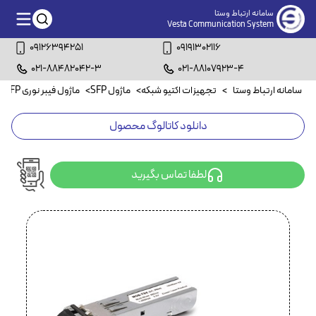
سامانه ارتباط وستا
Vesta Communication System
09126394251
09191302116
021-88482042-3
021-88107923-4
سامانه ارتباط وستا
>
تجهیزات اکتیو شبکه
>
ماژول SFP
>
ماژول فیبر نوری SFP
>
دانلود کاتالوگ محصول
لطفا تماس بگیرید