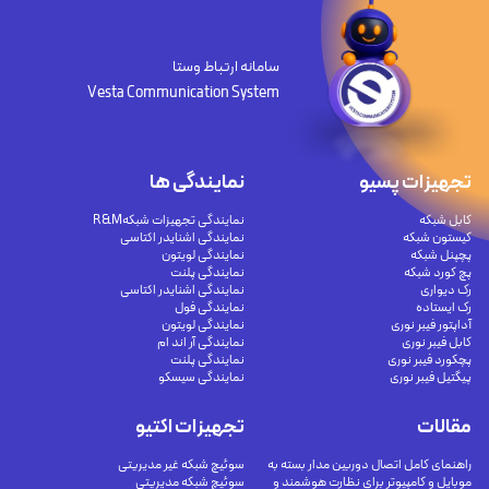
سامانه ارتباط وستا
Vesta Communication System
تجهیزات پسیو
نمایندگی ها
کابل شبکه
نمایندگی تجهیزات شبکهR&M
کیستون شبکه
نمایندگی اشنایدر اکتاسی
پچپنل شبکه
نمایندگی لویتون
پچ کورد شبکه
نمایندگی پلنت
رک دیواری
نمایندگی اشنایدر اکتاسی
رک ایستاده
نمایندگی فول
آداپتور فیبر نوری
نمایندگی لویتون
کابل فیبر نوری
نمایندگی آر اند ام
پچکورد فیبر نوری
نمایندگی پلنت
پیگتیل فیبر نوری
نمایندگی سیسکو
مقالات
تجهیزات اکتیو
راهنمای کامل اتصال دوربین مدار بسته به
سوئیچ شبکه غیر مدیریتی
موبایل و کامپیوتر برای نظارت هوشمند و
سوئیچ شبکه مدیریتی