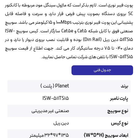
پورت فیبر نوری است. لازم بذکر است که ماژول سینگل مود مربوطه با کانکتور
SC برروی دستگاه بصورت پیش فرض قرار دارد و سرعت و فاصله قابل
پشتیبانی این پورت فیبر نوری بترتیب 100Mbps و ۱۵ کیلومتر می باشد. سوییچ
صنعتی فوق با کابل شبکه Cat5 و Cat5e سازگار است. کیس سوییچ ISW-
511TS15 دین ریل (Din Rail) بوده و قابلیت نصب برروی دیوار را دارد و در
دمای ۴۰- تا ۷۵ درجه سانتیگراد کار می کند. جهت اطلاع از قیمت سوییچ
ISW-511TS15 با تلفن های شرکت تماس حاصل نمایید.
جدول فنی
برند
Planet ( پلنت )
پارت نامبر
ISW-511TS15
نوع سوییچ
صنعتی غیر مدیریتی
نوع کیس
دین ریل
ابعاد سوییچ (W*D*H)
135*97*32 میلیمتر