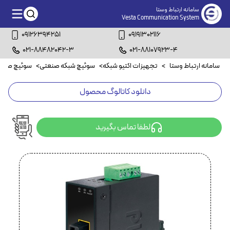
سامانه ارتباط وستا
Vesta Communication System
09126394251
09191302116
021-88482042-3
021-88107923-4
سامانه ارتباط وستا
>
تجهیزات اکتیو شبکه
>
سوئیچ شبکه صنعتی
>
سوئیچ صنعتی۴ پ
دانلود کاتالوگ محصول
لطفا تماس بگیرید