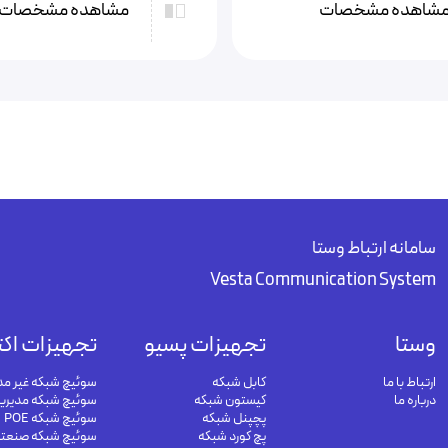
شاهده مشخصات
مشاهده مشخصات
سامانه ارتباط وستا
Vesta Communication System
وستا
تجهیزات پسیو
تجهیزات اکت
ارتباط با ما
کابل شبکه
سوئیچ شبکه غیر مد
درباره ما
کیستون شبکه
سوئیچ شبکه مدیری
پچپنل شبکه
سوئیچ شبکه POE
پچ کورد شبکه
سوئیچ شبکه صنعت