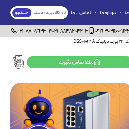
ها
درباره ما
تماس با ما
نام کالا ، برند ، دسته
جستجو
بندی
021-88107923-4
021-88482042-3
09191302116
0912
DGS-1024
لطفا تماس بگیرید