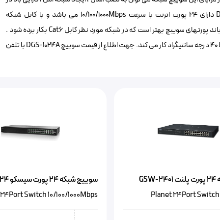
انتقال داده و البته هزینه مقرون به صرفه اشاره کرد. سوییچ DGS-1024A دارای ۲۴ پورت اترنت با سرعت 10/100/1000Mbps می باشد و با کابل شبکه
Cat5,Cat5e,Cat6 سازگار است . بدیهی است برای استفاده بهینه از پهنای باند پورتهای سوییچ بهتر است که در شبکه مورد نظر کابل Cat6 بکار برده شود .
کیس این سوییچ شبکه ۲۴ پورت دیلینک فلزی و دسکتاپ است و در دمای 0 تا ۴۰ درجه سانتیگراد کار می کند. جهت اطلاع از قیمت سوییچ DGS-1024A با تلفن
GSW
سوییچ شبکه ۲۴ پورت سیسکو SG110-24
24Port Switch 10/100/1000Mbps
Planet 24Port Switch