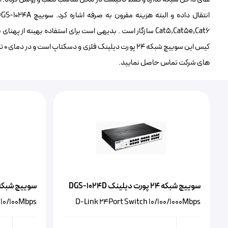
های شرکت تماس حاصل نمایید.
سوییچ شبکه 24 پورت دیلینک DGS-1024D
سوییچ شبکه ۲۴ پورت پلنت -2401
 10/100Mbps
D-Link 24Port Switch 10/100/1000Mbps