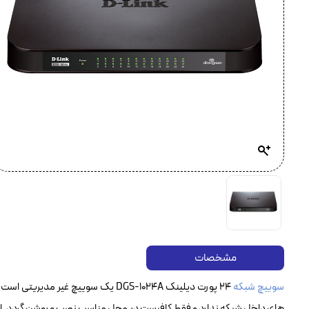
مشخصات
سوییچ شبکه
24 پورت دیلینک DGS-1024A یک سوییچ غ
های داخل شبکه ندارد و فقط کافیست در محل مناسب نصب و روشن گردد. از مزا