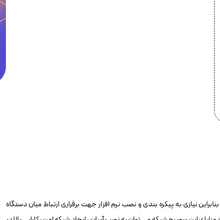
یر مدیریتی است بنابراین نیازی به پیکره بندی و نصب نرم افزار جهت برقراری ارتباط میان دستگاه
یای این سوییچ شبکه می توان به نصب آسان ، ایجاد شبکه امن ، کارایی بالا در