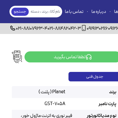
ها
درباره ما
تماس با ما
نام کالا ، برند ، دسته
جستجو
بندی
021-88107923-4
021-88482042-3
09191302116
0912
لطفا تماس بگیرید
جدول فنی
برند
Planet ( پلنت )
پارت نامبر
GST-705A
نوع مدیاکانورتور
فیبر نوری به اترنت ماژول خور ،