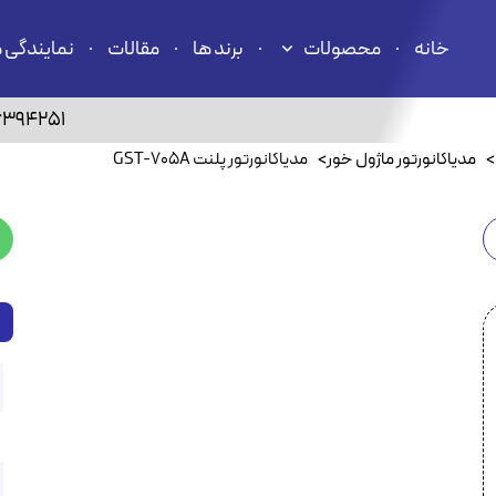
خانه
محصولات
برند ها
مقالات
نمایندگی 
6394251
>
مدیاکانورتور ماژول خور
>
مدیاکانورتور پلنت GST-705A