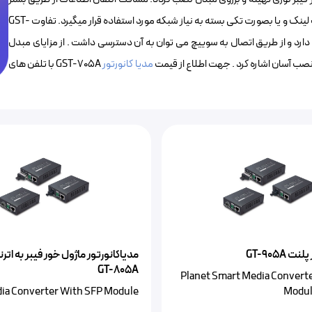
فیبر نوری بستگی به ماژول بکار رفته دارد. مدیاکانورتور GST-705A به صورت لینک و یا بصورت تکی بسته به نیاز شبکه مورد استفاده قرار میگیرد. تفاوت GST-
GT-8 مدیریتی بودن آن است بدین معنی که قابلیت IP گرفتن دارد و از طریق اتصال به سوییچ می توان به آن دسترسی داشت . از مزایای مبدل
ه و نصب آسان اشاره کرد . جهت اطلاع از قیمت
مدیا کانورتور
GST-705A با تلفن های
 GT-905A
مدیاکانورتور ماژول خور فیبر به اتر
GT-805A
Planet Smart Media Convert
ia Converter With SFP Module
Modul