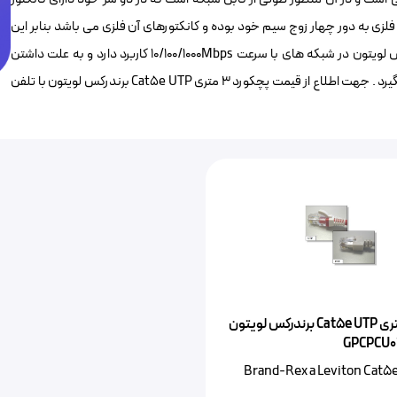
دارای یک لایه فویل فلزی به دور چهار زوج سیم خود بوده و کانکتورهای آن فلزی می باشد بنابر این
بسیار مناسب برای بکارگیری در محیطهای نویزی است .این پچکورد برندرکس لویتون در شبکه های با سرعت 10/100/1000Mbps کاربرد دارد و به علت داشتن
روکش LSHF در دسته بندی پچکوردهای ضد حریق یا پچکورد LSZH قرار میگیرد . جهت اطلاع از قیمت پچکورد ۳ متری Cat5e UTP برندرکس لویتون با تلفن
پچکورد ۳ متری Cat5e UTP برندرکس لویتون
GPCPCU
Brand-Rex a Leviton Cat5