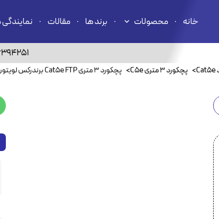
خانه
محصولات
برند ها
مقالات
نمایندگی 
6394251
C
>
پچکورد ۳ متری C5e
>
پچکورد ۳ متری Cat5e FTP برندرکس لویتون GPCPCF030-888H