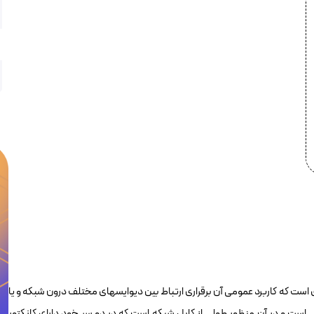
Cat5e FTP برندرکس لویتون GPCPCF030-888H وسیله ای است که کاربرد عمومی آن برقراری ارتباط بین دیوایسهای مختلف درون شبکه و یا
است و در آن منظور طولی از کابل شبکه است که در دو سر خود دارای کانکتور