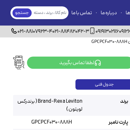
ها
درباره ما
تماس با ما
نام کالا ، برند ، دسته
جستجو
بندی
021-88107923-4
021-88482042-3
09191302116
0912
لطفا تماس بگیرید
جدول فنی
برند
Brand-Rex a Leviton ( برندرکس
لویتون )
پارت نامبر
GPCPCF030-888H