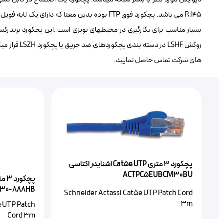
RJ45 می باشد. پچکورد فوق FTP بوده بدین معنا که 
های شرکت تماس حاصل نمایید.
پچکورد ۳ متری Cat5e UTP‌ اشنایدر اکتاسی
ACTPC5EUBCM30BU
030-888HB
Schneider Actassi Cat5e UTP Patch Cord
3m
e UTP Patch
Cord 3m