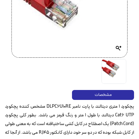
مشخصات
پچکورد 1 متری دیتالند با پارت نامبر DLPC6U10RE مشخص کننده پچکورد
Cat6 UTP‌ دیتالند با طول 1 متر و رنگ قرمز می باشد. بطور کلی پچکورد
(Patch Cord) یک اصطلاح در کابل کشی ساختیافته است که به معنی طولی
از کابل شبکه بوده که در دو سر خود دارای کانکتور RJ45 می باشد. از آنجا که