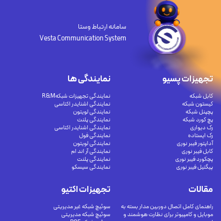
سامانه ارتباط وستا
Vesta Communication System
تجهیزات پسیو
نمایندگی ها
کابل شبکه
نمایندگی تجهیزات شبکهR&M
کیستون شبکه
نمایندگی اشنایدر اکتاسی
پچپنل شبکه
نمایندگی لویتون
پچ کورد شبکه
نمایندگی پلنت
رک دیواری
نمایندگی اشنایدر اکتاسی
رک ایستاده
نمایندگی فول
آداپتور فیبر نوری
نمایندگی لویتون
کابل فیبر نوری
نمایندگی آر اند ام
پچکورد فیبر نوری
نمایندگی پلنت
پیگتیل فیبر نوری
نمایندگی سیسکو
مقالات
تجهیزات اکتیو
راهنمای کامل اتصال دوربین مدار بسته به
سوئیچ شبکه غیر مدیریتی
موبایل و کامپیوتر برای نظارت هوشمند و
سوئیچ شبکه مدیریتی