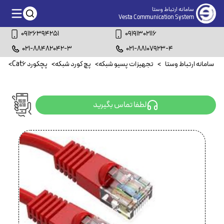
سامانه ارتباط وستا
Vesta Communication System
09126394251
09191302116
021-88482042-3
021-88107923-4
سامانه ارتباط وستا
>
تجهیزات پسیو شبکه
>
پچ کورد شبکه
>
پچکورد Cat6
>
پچکو
لطفا تماس بگیرید