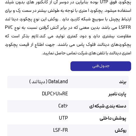
پچکورد فوق UTP بوده بنابراین در دوسر آن از کانکتور های بدون شیلد
استفاده میشود. پچکورد 1 متری با توجه به طولش بیشتر در سمت رک و برای
ارتباط پچپنل با سوییچ شبکه کاربرد دارد . روکش این نوع پچکورد دیتا لند
LSFFR می باشد بدین معنی که در برابر آتش گرفتن نسبت به نوع PVC
مقاومت بیشتری دارد و دود کمتری تولید می کند.لازم بذکر است که
پچکوردهای دیتالند فلوک پاس می باشند. جهت اطلاع از قیمت پچکورد
1متری دیتالند با تلفن های شرکت تماس حاصل نمایید.
جدول فنی
برند
DataLand ( دیتا لند )
پارت نامبر
DLPC6U10RE
دسته بندی شبکه ای
Cat6
پوشش داخلی
UTP
روکش
LSF-FR