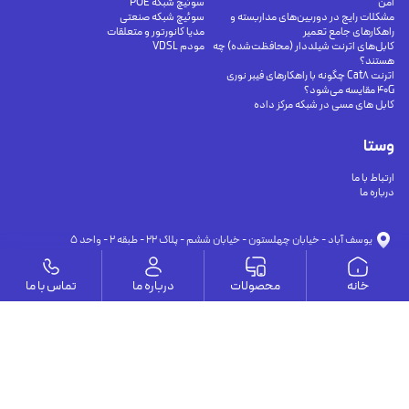
امن
سوئیچ شبکه POE
مشکلات رایج در دوربین‌های مداربسته و
سوئیچ شبکه صنعتی
راهکارهای جامع تعمیر
مدیا کانورتور و متعلقات
کابل‌های اترنت شیلددار (محافظت‌شده) چه
مودم VDSL
هستند؟
اترنت Cat8 چگونه با راهکارهای فیبر نوری
40G مقایسه می‌شود؟
کابل های مسی در شبکه مرکز داده
وستا
ارتباط با ما
درباره ما
يوسف آباد - خيابان چهلستون - خيابان ششم - پلاك ٢٢ - طبقه ٢ - واحد ٥
09191302116
09126394251
info@vesta-com.com
خانه
محصولات
درباره ما
تماس با ما
کلیه حقوق این سایت مربوط به شرکت سامانه ارتباط وستا می باشد