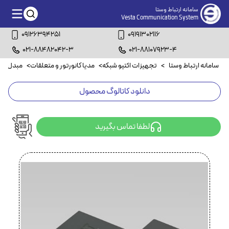
سامانه ارتباط وستا
Vesta Communication System
09126394251
09191302116
021-88482042-3
021-88107923-4
سامانه ارتباط وستا
>
تجهیزات اکتیو شبکه
>
مدیا کانورتور و متعلقات
>
مبدل کوا
دانلود کاتالوگ محصول
لطفا تماس بگیرید