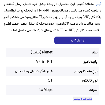
فیبر
استفاده کنیم . این محصول در بسته بندی خود شامل ارسال کننده و
دریافت کننده می باشد . مدیاکانورتور FT-101-KIT دارای یک پورت کواکسیال
با کانکتور BNC و یک پورت فیبر نوری با کانکتور ST مالتی مود می باشد و قادر
است اطلاعات را تا فاصله ۲ کیلومتری بصورت تک کر انتقال دهد. جهت اطلاع
از قیمت مدیاکانورتور FT-101-KIT با تلفن های شرکت تماس حاصل نمایید.
جدول فنی
برند
Planet ( پلنت )
پارت نامبر
VF-101-KIT
نوع مدیاکانورتور
فیبر به کواکسیال و بالعکس
نوع کانکتور
ST
سرعت
100Mbps
مشاهده بیشتر