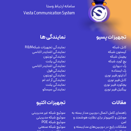
سامانه ارتباط وستا
Vesta Communication System
تجهیزات پسیو
نمایندگی ها
کابل شبکه
نمایندگی تجهیزات شبکهR&M
کیستون شبکه
نمایندگی اشنایدر اکتاسی
پچپنل شبکه
نمایندگی لویتون
پچ کورد شبکه
نمایندگی پلنت
رک دیواری
نمایندگی اشنایدر اکتاسی
رک ایستاده
نمایندگی فول
آداپتور فیبر نوری
نمایندگی لویتون
کابل فیبر نوری
نمایندگی آر اند ام
پچکورد فیبر نوری
نمایندگی پلنت
پیگتیل فیبر نوری
نمایندگی سیسکو
مقالات
تجهیزات اکتیو
راهنمای کامل اتصال دوربین مدار بسته به
سوئیچ شبکه غیر مدیریتی
موبایل و کامپیوتر برای نظارت هوشمند و
سوئیچ شبکه مدیریتی
امن
سوئیچ شبکه POE
مشکلات رایج در دوربین‌های مداربسته و
سوئیچ شبکه صنعتی