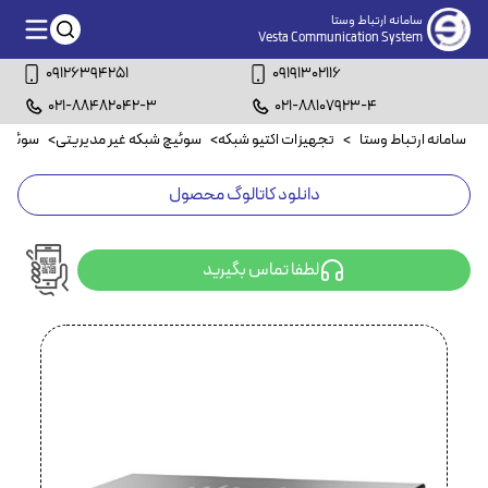
سامانه ارتباط وستا
Vesta Communication System
09126394251
09191302116
021-88482042-3
021-88107923-4
سامانه ارتباط وستا
>
تجهیزات اکتیو شبکه
>
سوئیچ شبکه غیر مدیریتی
>
سوئیچ شبک
دانلود کاتالوگ محصول
لطفا تماس بگیرید