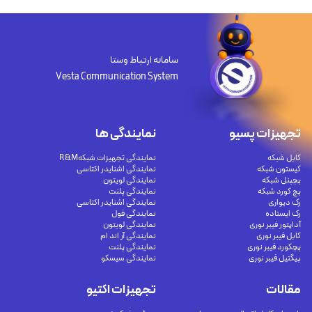
سامانه ارتباط وستا
Vesta Communication System
تجهیزات پسیو
نمایندگی ها
کابل شبکه
نمایندگی تجهیزات شبکهR&M
کیستون شبکه
نمایندگی اشنایدر اکتاسی
پچپنل شبکه
نمایندگی لویتون
پچ کورد شبکه
نمایندگی پلنت
رک دیواری
نمایندگی اشنایدر اکتاسی
رک ایستاده
نمایندگی فول
آداپتور فیبر نوری
نمایندگی لویتون
کابل فیبر نوری
نمایندگی آر اند ام
پچکورد فیبر نوری
نمایندگی پلنت
پیگتیل فیبر نوری
نمایندگی سیسکو
مقالات
تجهیزات اکتیو