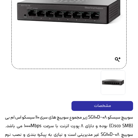
مشخصات
سوییچ سیسکو SG110D-08 زیر مجموع سوییچ های سری 110 سیسکو اس ام بی
(Cisco SMB) بوده و دارای ۸ پورت اترنت با سرعت 1000Mbps می باشد.
سوییچ SG110D-08 غیر مدیریتی است و نیازی به پیکره بندی و نصب نرم