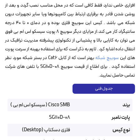
افزاری خاص ندارد فقط کافی است که در محل مناسب نصب گردد و بعد از
روشن شدن قادر به برقراری ارتباط بین کامپیوترها ویا سایر تجهیزات درون
شبکه می باشد . کیس این سوییچ فلزی بوده و در دمای ۰ تا ۴۰ درجه
سانتیگراد کار می کند.از مزایای دیگر سوییچ ۸ پورت سیسکو اس ام بی فوق
می توان به کارایی بالا و پشتیبانی از تکنولوژی پیشرفته مدیریت ترافیک در
انتقال داده اشاره کرد . لازم به ذکر است که برای استفاده بهینه از سرعت پورت
های این
سوییچ شبکه
بهتر است که از کابل Cat6 در بستر شبکه مورد نظر
استفاده گردد . برای اطلاع از قیمت سوییچ SG110D-08 با تلفن های شرکت
تماس حاصل نمایید.
جدول فنی
برند
Cisco SMB ( سیسکو اس ام بی )
پارت نامبر
SG110D-08
نوع کیس
فلزی دسکتاپ (Desktop)