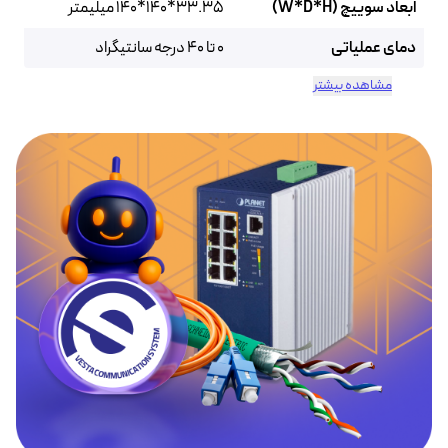
ابعاد سوییچ (W*D*H)
33.35*140*140 میلیمتر
دمای عملیاتی
0 تا ۴۰ درجه سانتیگراد
مشاهده بیشتر