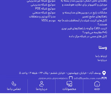
راهنمای کامل اتصال دوربین مدار بسته به
سوئیچ شبکه غیر مدیریتی
موبایل و کامپیوتر برای نظارت هوشمند و
سوئیچ شبکه مدیریتی
امن
سوئیچ شبکه POE
مشکلات رایج در دوربین‌های مداربسته و
سوئیچ شبکه صنعتی
راهکارهای جامع تعمیر
مدیا کانورتور و متعلقات
کابل‌های اترنت شیلددار (محافظت‌شده) چه
مودم VDSL
هستند؟
اترنت Cat8 چگونه با راهکارهای فیبر نوری
40G مقایسه می‌شود؟
کابل های مسی در شبکه مرکز داده
وستا
ارتباط با ما
درباره ما
يوسف آباد - خيابان چهلستون - خيابان ششم - پلاك ٢٢ - طبقه ٢ - واحد ٥
09191302116
09126394251
info@vesta-com.com
خانه
محصولات
درباره ما
تماس با ما
کلیه حقوق این سایت مربوط به شرکت سامانه ارتباط وستا می باشد