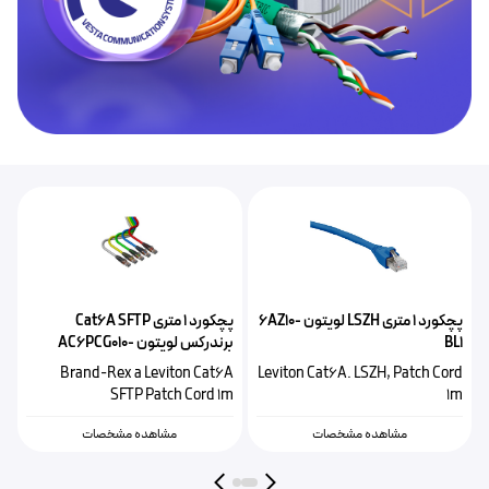
پچکورد ۱ متری LSZH لویتون 6AZ10-
پچکورد ۱ متری Cat6A SFTP
BL1
برندرکس لویتون AC6PCG010-
S
888HB
h
Brand-Rex a Leviton Cat6A
Leviton Cat6A. LSZH, Patch Cord
)
SFTP Patch Cord 1m
1m
مشاهده مشخصات
مشاهده مشخصات