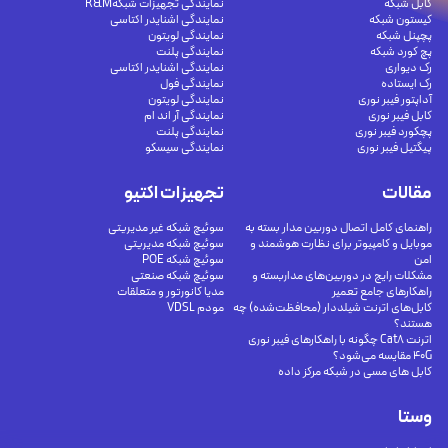
کابل شبکه
نمایندگی تجهیزات شبکهR&M
کیستون شبکه
نمایندگی اشنایدر اکتاسی
پچپنل شبکه
نمایندگی لویتون
پچ کورد شبکه
نمایندگی پلنت
رک دیواری
نمایندگی اشنایدر اکتاسی
رک ایستاده
نمایندگی فول
آداپتور فیبر نوری
نمایندگی لویتون
کابل فیبر نوری
نمایندگی آر اند ام
پچکورد فیبر نوری
نمایندگی پلنت
پیگتیل فیبر نوری
نمایندگی سیسکو
مقالات
تجهیزات اکتیو
راهنمای کامل اتصال دوربین مدار بسته به
سوئیچ شبکه غیر مدیریتی
موبایل و کامپیوتر برای نظارت هوشمند و
سوئیچ شبکه مدیریتی
امن
سوئیچ شبکه POE
مشکلات رایج در دوربین‌های مداربسته و
سوئیچ شبکه صنعتی
راهکارهای جامع تعمیر
مدیا کانورتور و متعلقات
کابل‌های اترنت شیلددار (محافظت‌شده) چه
مودم VDSL
هستند؟
اترنت Cat8 چگونه با راهکارهای فیبر نوری
40G مقایسه می‌شود؟
کابل های مسی در شبکه مرکز داده
وستا