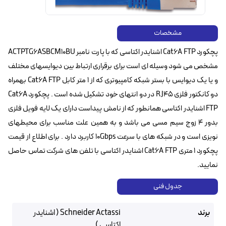
مشخصات
پچکورد Cat6A FTP اشنایدر اکتاسی که با پارت نامبر ACTPTG6ASBCM10BU
مشخص می شود وسیله ای است برای برقراری ارتباط بین دیوایسهای مختلف
و یا یک دیوایس با بستر شبکه کامپیوتری که از ۱ متر کابل Cat6A FTP‌ بهمراه
دو کانکتور فلزی RJ45‌ در دو انتهای خود تشکیل شده است . پچکورد Cat6A
FTP‌ اشنایدر اکتاسی همانطور که از نامش پیداست دارای یک لایه فویل فلزی
بدور ۴ زوج سیم مسی می باشد و به همین علت مناسب برای محیطهای
نویزی است و در شبکه های با سرعت 10Gbps کاربرد دارد . برای اطلاع از قیمت
پچکورد ۱ متری Cat6A FTP‌ اشنایدر اکتاسی با تلفن های شرکت تماس حاصل
نمایید.
جدول فنی
برند
Schneider Actassi ( اشنایدر
اکتاسی )