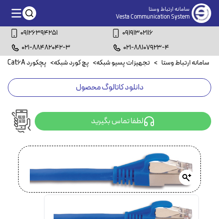
سامانه ارتباط وستا
Vesta Communication System
09126394251
09191302116
021-88482042-3
021-88107923-4
سامانه ارتباط وستا
>
تجهیزات پسیو شبکه
>
پچ کورد شبکه
>
پچکورد Cat6A
>
دانلود کاتالوگ محصول
لطفا تماس بگیرید