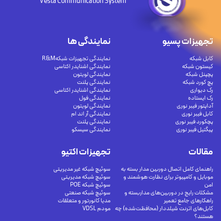
Vesta Communication System
تجهیزات پسیو
نمایندگی ها
کابل شبکه
نمایندگی تجهیزات شبکهR&M
کیستون شبکه
نمایندگی اشنایدر اکتاسی
پچپنل شبکه
نمایندگی لویتون
پچ کورد شبکه
نمایندگی پلنت
رک دیواری
نمایندگی اشنایدر اکتاسی
رک ایستاده
نمایندگی فول
آداپتور فیبر نوری
نمایندگی لویتون
کابل فیبر نوری
نمایندگی آر اند ام
پچکورد فیبر نوری
نمایندگی پلنت
پیگتیل فیبر نوری
نمایندگی سیسکو
مقالات
تجهیزات اکتیو
راهنمای کامل اتصال دوربین مدار بسته به
سوئیچ شبکه غیر مدیریتی
موبایل و کامپیوتر برای نظارت هوشمند و
سوئیچ شبکه مدیریتی
امن
سوئیچ شبکه POE
مشکلات رایج در دوربین‌های مداربسته و
سوئیچ شبکه صنعتی
راهکارهای جامع تعمیر
مدیا کانورتور و متعلقات
کابل‌های اترنت شیلددار (محافظت‌شده) چه
مودم VDSL
هستند؟