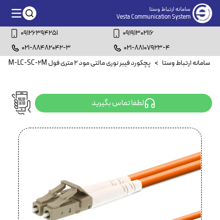
سامانه ارتباط وستا
Vesta Communication System
09126394251
09191302116
021-88482042-3
021-88107923-4
سامانه ارتباط وستا
>
پچکورد فیبر نوری مالتی مود ۲ متری فول FBDM-LC-SC-2M
لطفا تماس بگیرید