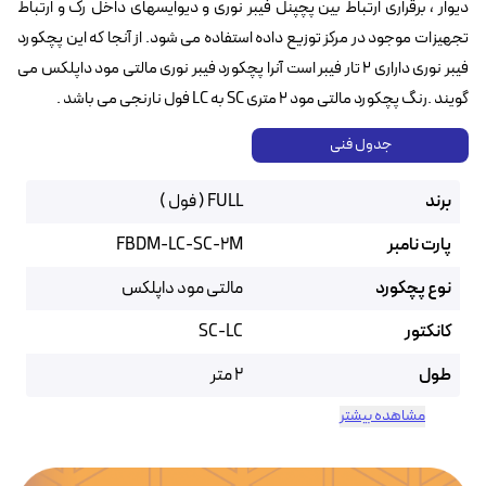
دیوار ، برقراری ارتباط بین پچپنل فیبر نوری و دیوایسهای داخل رک و ارتباط
تجهیزات موجود در مرکز توزیع داده استفاده می شود. از آنجا که این پچکورد
فیبر نوری داراری ۲ تار فیبر است آنرا پچکورد فیبر نوری مالتی مود داپلکس می
گویند .رنگ پچکورد مالتی مود ۲ متری SC به LC فول نارنجی می باشد .
جدول فنی
برند
FULL ( فول )
پارت نامبر
FBDM-LC-SC-2M
نوع پچکورد
مالتی مود داپلکس
کانکتور
SC-LC
طول
2 متر
مشاهده بیشتر