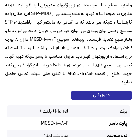
و امنیت سطح بالا ، مجموعه ای از ویژگیهای مدیریتی لایه ۲ و البته هزینه
مقرون به صرفه اشاره کرد و به علت پشتیبانی از SFP-MDD این امکان را به
کارشناسان شبکه می دهد که به آسانی به مانیتور کردن پارامترهای SFP
سوییچ از قبیل توان ورودی نور، توان خروجی نور، جریان جابجایی لیزر، دما و
ولتاژ منبع تغذیه فرستنده بپردازند. سوییچ MGSD-10080F دارای ۸ پورت
SFP بهمراه ۲ پورت اترنت گیگ به عنوان Uplink می باشد . لازم بذکر است که
برای استفاده از پورتهای فیبر باید ماژول متناسب با بستر شبکه تهیه گردد.
کیس این سوییچ فلزی است و در دمای ۱۰- تا ۶۰ درجه سانتیگراد کار می کند.
جهت اطلاع از قیمت MGSD-10080F با تلفن های شرکت تماس حاصل
نمایید.
جدول فنی
برند
Planet ( پلنت )
پارت نامبر
MGSD-10080F
نوع سوییچ
مدیریتی لایه ۲