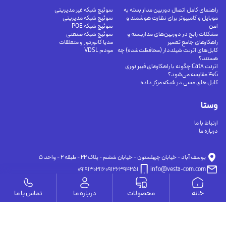
راهنمای کامل اتصال دوربین مدار بسته به
سوئیچ شبکه غیر مدیریتی
موبایل و کامپیوتر برای نظارت هوشمند و
سوئیچ شبکه مدیریتی
امن
سوئیچ شبکه POE
مشکلات رایج در دوربین‌های مداربسته و
سوئیچ شبکه صنعتی
راهکارهای جامع تعمیر
مدیا کانورتور و متعلقات
کابل‌های اترنت شیلددار (محافظت‌شده) چه
مودم VDSL
هستند؟
اترنت Cat8 چگونه با راهکارهای فیبر نوری
40G مقایسه می‌شود؟
کابل های مسی در شبکه مرکز داده
وستا
ارتباط با ما
درباره ما
يوسف آباد - خيابان چهلستون - خيابان ششم - پلاك ٢٢ - طبقه ٢ - واحد ٥
09191302116
09126394251
info@vesta-com.com
خانه
محصولات
درباره ما
تماس با ما
کلیه حقوق این سایت مربوط به شرکت سامانه ارتباط وستا می باشد