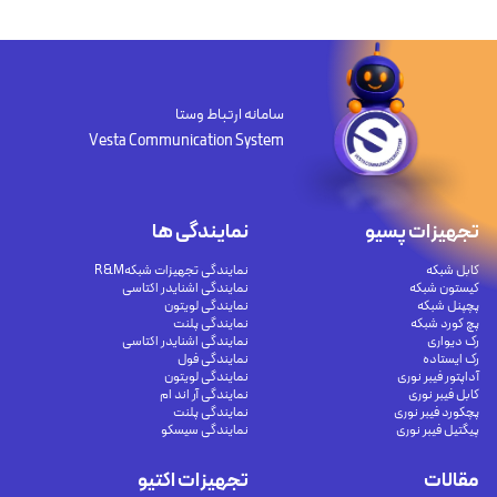
سامانه ارتباط وستا
Vesta Communication System
تجهیزات پسیو
نمایندگی ها
کابل شبکه
نمایندگی تجهیزات شبکهR&M
کیستون شبکه
نمایندگی اشنایدر اکتاسی
پچپنل شبکه
نمایندگی لویتون
پچ کورد شبکه
نمایندگی پلنت
رک دیواری
نمایندگی اشنایدر اکتاسی
رک ایستاده
نمایندگی فول
آداپتور فیبر نوری
نمایندگی لویتون
کابل فیبر نوری
نمایندگی آر اند ام
پچکورد فیبر نوری
نمایندگی پلنت
پیگتیل فیبر نوری
نمایندگی سیسکو
مقالات
تجهیزات اکتیو