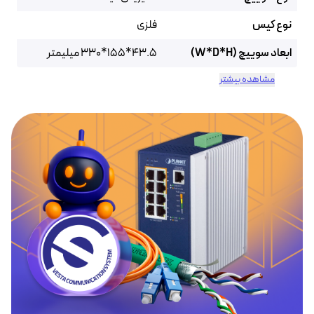
نوع کیس
فلزی
ابعاد سوییچ (W*D*H)
43.5*155*330 میلیمتر
مشاهده بیشتر