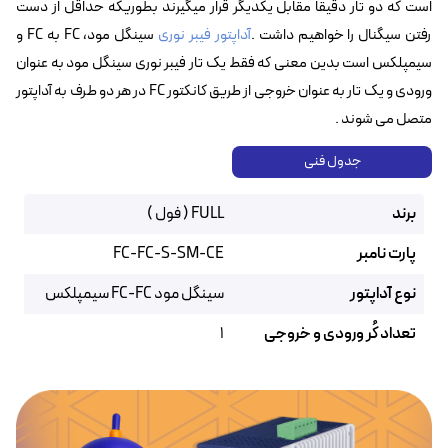
است که دو تار دقیقا مقابل یکدیگر قرار میگیرند بطوریکه حداقل از دست
رفتن سیگنال را خواهیم داشت .
آداپتور فیبر نوری
سینگل مود، FC به FC و
سیمپلکس است بدین معنی که فقط یک تار فیبر نوری سینگل مود به عنوان
ورودی و یک تار به عنوان خروجی از طریق کانکتور FC در هر دو طرف به آداپتور
متصل می شوند .
جدول فنی
برند
FULL ( فول )
پارت نامبر
FC-FC-S-SM-CE
نوع آداپتور
سینگل مود FC-FC سیمپلکس
تعداد کُر ورودی و خروجی
1