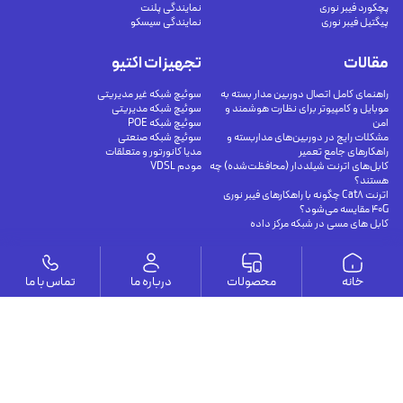
پچکورد فیبر نوری
نمایندگی پلنت
پیگتیل فیبر نوری
نمایندگی سیسکو
مقالات
تجهیزات اکتیو
راهنمای کامل اتصال دوربین مدار بسته به
سوئیچ شبکه غیر مدیریتی
موبایل و کامپیوتر برای نظارت هوشمند و
سوئیچ شبکه مدیریتی
امن
سوئیچ شبکه POE
مشکلات رایج در دوربین‌های مداربسته و
سوئیچ شبکه صنعتی
راهکارهای جامع تعمیر
مدیا کانورتور و متعلقات
کابل‌های اترنت شیلددار (محافظت‌شده) چه
مودم VDSL
هستند؟
اترنت Cat8 چگونه با راهکارهای فیبر نوری
40G مقایسه می‌شود؟
کابل های مسی در شبکه مرکز داده
وستا
خانه
محصولات
درباره ما
تماس با ما
ارتباط با ما
درباره ما
يوسف آباد - خيابان چهلستون - خيابان ششم - پلاك ٢٢ - طبقه ٢ - واحد ٥
09191302116
09126394251
info@vesta-com.com