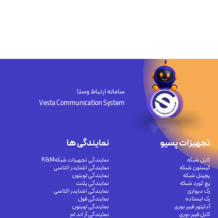
سامانه ارتباط وستا
Vesta Communication System
تجهیزات پسیو
نمایندگی ها
کابل شبکه
نمایندگی تجهیزات شبکهR&M
کیستون شبکه
نمایندگی اشنایدر اکتاسی
پچپنل شبکه
نمایندگی لویتون
پچ کورد شبکه
نمایندگی پلنت
رک دیواری
نمایندگی اشنایدر اکتاسی
رک ایستاده
نمایندگی فول
آداپتور فیبر نوری
نمایندگی لویتون
کابل فیبر نوری
نمایندگی آر اند ام