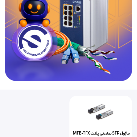
ماژول SFP صنعتی پلنت MFB-TFX