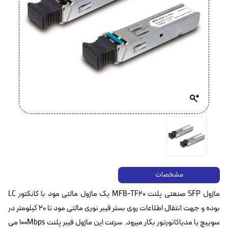
مشخصات
ماژول SFP صنعتی پلنت MFB-TF20 یک ماژول مالتی مود با کانکتور LC
بوده و جهت انتقال اطلاعات روی بستر فیبر نوری مالتی مود تا ۲۰ کیلومتر در
سوییچ یا مدیاکانورتور بکار میرود. سرعت این ماژول فیبر پلنت 100Mbps می