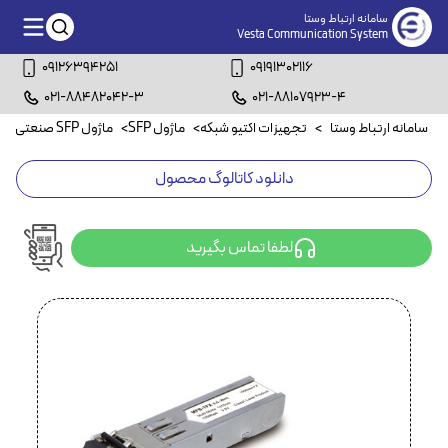
سامانه ارتباط وستا
Vesta Communication System
09126394251
09191302116
021-88482042-3
021-88107923-4
سامانه ارتباط وستا
>
تجهیزات اکتیو شبکه
>
ماژول SFP
>
ماژول SFP صنعتی فیبر نوری
دانلود کاتالوگ محصول
لطفا تماس بگیرید