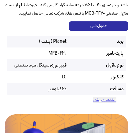
باشد و در دمای ۴۰- تا ۷۵ درجه سانتیگراد کار می کند. جهت اطلاع از قیمت
ماژول صنعتی MGB-TF20 با تلفن های شرکت تماس حاصل نمایید.
جدول فنی
برند
Planet ( پلنت )
پارت نامبر
MFB-F20
نوع ماژول
فیبر نوری سینگل مود صنعتی
کانکتور
LC
مسافت
20 کیلومتر
مشاهده بیشتر