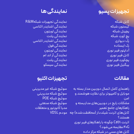
تجهیزات پسیو
نمایندگی ها
کابل شبکه
نمایندگی تجهیزات شبکهR&M
کیستون شبکه
نمایندگی اشنایدر اکتاسی
پچپنل شبکه
نمایندگی لویتون
پچ کورد شبکه
نمایندگی پلنت
رک دیواری
نمایندگی اشنایدر اکتاسی
رک ایستاده
نمایندگی فول
آداپتور فیبر نوری
نمایندگی لویتون
کابل فیبر نوری
نمایندگی آر اند ام
پچکورد فیبر نوری
نمایندگی پلنت
پیگتیل فیبر نوری
نمایندگی سیسکو
مقالات
تجهیزات اکتیو
راهنمای کامل اتصال دوربین مدار بسته به
سوئیچ شبکه غیر مدیریتی
موبایل و کامپیوتر برای نظارت هوشمند و
سوئیچ شبکه مدیریتی
امن
سوئیچ شبکه POE
مشکلات رایج در دوربین‌های مداربسته و
سوئیچ شبکه صنعتی
راهکارهای جامع تعمیر
مدیا کانورتور و متعلقات
کابل‌های اترنت شیلددار (محافظت‌شده) چه
مودم VDSL
هستند؟
اترنت Cat8 چگونه با راهکارهای فیبر نوری
40G مقایسه می‌شود؟
کابل های مسی در شبکه مرکز داده