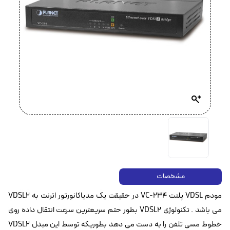
مشخصات
مودم VDSL پلنت VC-234 در حقیقت یک مدیاکانورتور اترنت به VDSL2
می باشد . تکنولوژی VDSL2 بطور حتم سریعترین سرعت انتقال داده روی
خطوط مسی تلفن را به دست می دهد بطوریکه توسط این مبدل VDSL2