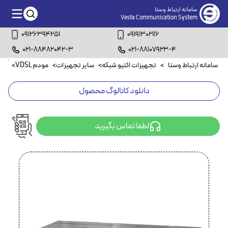
سامانه ارتباط وستا
Vesta Communication System
09126394251
09191302116
021-88482042-3
021-88107923-4
سامانه ارتباط وستا
>
تجهیزات اکتیو شبکه
>
سایر تجهیزات
>
مودم VDSL
>
ًمودم VDSL2
دانلود کاتالوگ محصول
لطفا تماس بگیرید