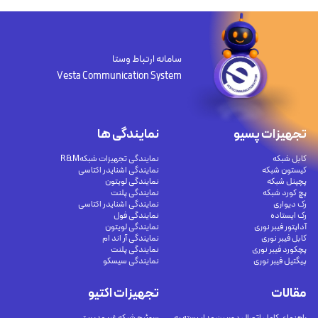
سامانه ارتباط وستا
Vesta Communication System
تجهیزات پسیو
نمایندگی ها
کابل شبکه
نمایندگی تجهیزات شبکهR&M
کیستون شبکه
نمایندگی اشنایدر اکتاسی
پچپنل شبکه
نمایندگی لویتون
پچ کورد شبکه
نمایندگی پلنت
رک دیواری
نمایندگی اشنایدر اکتاسی
رک ایستاده
نمایندگی فول
آداپتور فیبر نوری
نمایندگی لویتون
کابل فیبر نوری
نمایندگی آر اند ام
پچکورد فیبر نوری
نمایندگی پلنت
پیگتیل فیبر نوری
نمایندگی سیسکو
مقالات
تجهیزات اکتیو