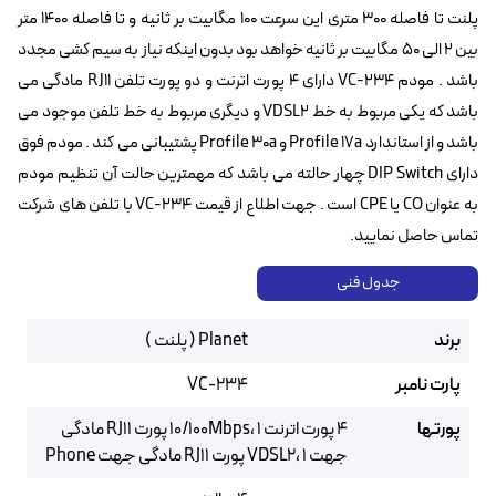
پلنت تا فاصله ۳۰۰ متری این سرعت ۱۰۰ مگابیت بر ثانیه و تا فاصله 1400 متر
بین ۲ الی ۵۰ مگابیت بر ثانیه خواهد بود بدون اینکه نیاز به سیم کشی مجدد
باشد . مودم VC-234 دارای ۴ پورت اترنت و دو پورت تلفن RJ11 مادگی می
باشد که یکی مربوط به خط VDSL2 و دیگری مربوط به خط تلفن موجود می
باشد و از استاندارد Profile 17a و Profile 30a پشتیبانی می کند . مودم فوق
دارای DIP Switch چهار حالته می باشد که مهمترین حالت آن تنظیم مودم
به عنوان CO یا CPE است . جهت اطلاع از قیمت VC-234 با تلفن های شرکت
تماس حاصل نمایید.
جدول فنی
برند
Planet ( پلنت )
پارت نامبر
VC-234
پورتها
4 پورت اترنت 10/100Mbps، 1 پورت RJ11 مادگی
جهت VDSL2، 1 پورت RJ11 مادگی جهت Phone