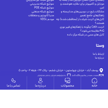
راهنمای کامل اتصال دوربین مدار بسته به
سوئیچ شبکه غیر مدیریتی
موبایل و کامپیوتر برای نظارت هوشمند و
سوئیچ شبکه مدیریتی
امن
سوئیچ شبکه POE
مشکلات رایج در دوربین‌های مداربسته و
سوئیچ شبکه صنعتی
راهکارهای جامع تعمیر
مدیا کانورتور و متعلقات
کابل‌های اترنت شیلددار (محافظت‌شده) چه
مودم VDSL
هستند؟
اترنت Cat8 چگونه با راهکارهای فیبر نوری
40G مقایسه می‌شود؟
کابل های مسی در شبکه مرکز داده
وستا
ارتباط با ما
درباره ما
يوسف آباد - خيابان چهلستون - خيابان ششم - پلاك ٢٢ - طبقه ٢ - واحد ٥
09191302116
09126394251
info@vesta-com.com
خانه
محصولات
درباره ما
تماس با ما
کلیه حقوق این سایت مربوط به شرکت سامانه ارتباط وستا می باشد