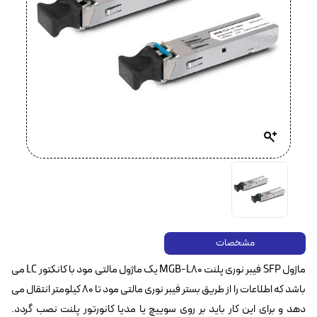
مشخصات
ماژول SFP فیبر نوری پلنت MGB-L80 یک ماژول مالتی مود با کانکتور LC‌ می
باشد که اطلاعات را از طریق بستر فیبر نوری مالتی مود تا 80 کیلومتر انتقال می
دهد و برای این کار باید بر روی سوییچ یا مدیا کانورتور پلنت نصب گردد.