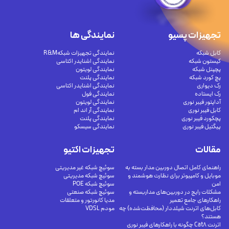
تجهیزات پسیو
نمایندگی ها
کابل شبکه
نمایندگی تجهیزات شبکهR&M
کیستون شبکه
نمایندگی اشنایدر اکتاسی
پچپنل شبکه
نمایندگی لویتون
پچ کورد شبکه
نمایندگی پلنت
رک دیواری
نمایندگی اشنایدر اکتاسی
رک ایستاده
نمایندگی فول
آداپتور فیبر نوری
نمایندگی لویتون
کابل فیبر نوری
نمایندگی آر اند ام
پچکورد فیبر نوری
نمایندگی پلنت
پیگتیل فیبر نوری
نمایندگی سیسکو
مقالات
تجهیزات اکتیو
راهنمای کامل اتصال دوربین مدار بسته به
سوئیچ شبکه غیر مدیریتی
موبایل و کامپیوتر برای نظارت هوشمند و
سوئیچ شبکه مدیریتی
امن
سوئیچ شبکه POE
مشکلات رایج در دوربین‌های مداربسته و
سوئیچ شبکه صنعتی
راهکارهای جامع تعمیر
مدیا کانورتور و متعلقات
کابل‌های اترنت شیلددار (محافظت‌شده) چه
مودم VDSL
هستند؟
اترنت Cat8 چگونه با راهکارهای فیبر نوری