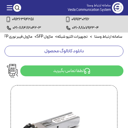
سامانه ارتباط وستا
Vesta Communication System
09126394251
09191302116
021-88482042-3
021-88107923-4
سامانه ارتباط وستا
>
تجهیزات اکتیو شبکه
>
ماژول SFP
>
ماژول فیبر نوری SFP
>
دانلود کاتالوگ محصول
لطفا تماس بگیرید