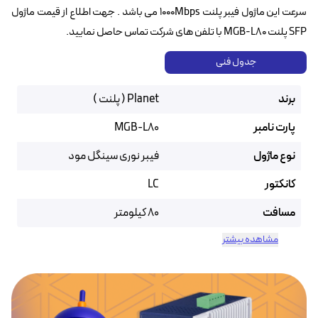
سرعت این ماژول فیبر پلنت 1000Mbps می باشد . جهت اطلاع از قیمت ماژول
SFP پلنت MGB-L80 با تلفن های شرکت تماس حاصل نمایید.
جدول فنی
برند
Planet ( پلنت )
پارت نامبر
MGB-L80
نوع ماژول
فیبر نوری سینگل مود
کانکتور
LC
مسافت
80 کیلومتر
مشاهده بیشتر