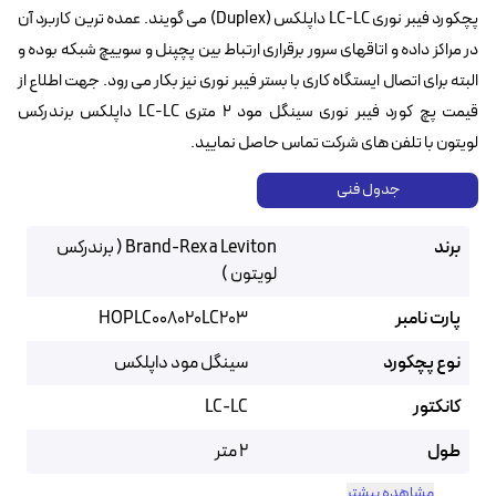
پچکورد فیبر نوری LC-LC داپلکس (Duplex) می گویند. عمده ترین کاربرد آن
در مراکز داده و اتاقهای سرور برقراری ارتباط بین پچپنل و سوییچ شبکه بوده و
البته برای اتصال ایستگاه کاری با بستر فیبر نوری نیز بکار می رود. جهت اطلاع از
قیمت پچ کورد فیبر نوری سینگل مود ۲ متری LC-LC داپلکس برندرکس
لویتون با تلفن های شرکت تماس حاصل نمایید.
جدول فنی
برند
Brand-Rex a Leviton ( برندرکس
لویتون )
پارت نامبر
HOPLC008020LC203
نوع پچکورد
سینگل مود داپلکس
کانکتور
LC-LC
طول
2 متر
مشاهده بیشتر