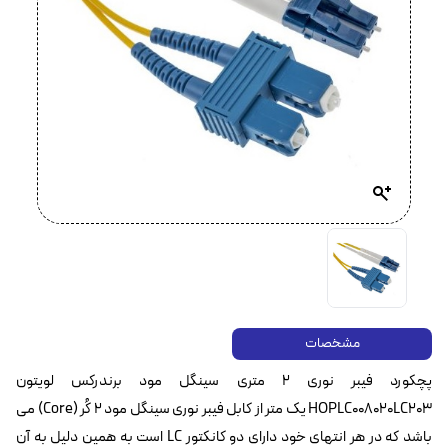
مشخصات
پچکورد فیبر نوری ۲ متری سینگل مود برندرکس لویتون
HOPLC008020LC203 یک متر از کابل فیبر نوری سینگل مود ۲ کُر (Core) می
باشد که در هر انتهای خود دارای دو کانکتور LC است به همین دلیل به آن