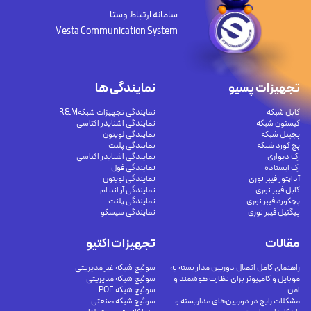
سامانه ارتباط وستا
Vesta Communication System
تجهیزات پسیو
نمایندگی ها
کابل شبکه
نمایندگی تجهیزات شبکهR&M
کیستون شبکه
نمایندگی اشنایدر اکتاسی
پچپنل شبکه
نمایندگی لویتون
پچ کورد شبکه
نمایندگی پلنت
رک دیواری
نمایندگی اشنایدر اکتاسی
رک ایستاده
نمایندگی فول
آداپتور فیبر نوری
نمایندگی لویتون
کابل فیبر نوری
نمایندگی آر اند ام
پچکورد فیبر نوری
نمایندگی پلنت
پیگتیل فیبر نوری
نمایندگی سیسکو
مقالات
تجهیزات اکتیو
راهنمای کامل اتصال دوربین مدار بسته به
سوئیچ شبکه غیر مدیریتی
موبایل و کامپیوتر برای نظارت هوشمند و
سوئیچ شبکه مدیریتی
امن
سوئیچ شبکه POE
مشکلات رایج در دوربین‌های مداربسته و
سوئیچ شبکه صنعتی