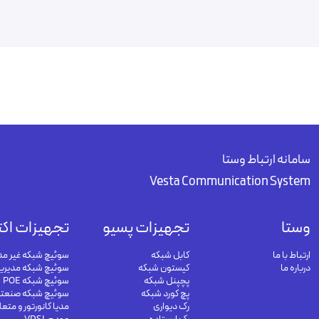
سامانه ارتباط وستا
Vesta Communication System
وستا
تجهیزات پسیو
تجهیزات اکت
ارتباط با ما
کابل شبکه
سوئیچ شبکه غیر مد
درباره ما
کیستون شبکه
سوئیچ شبکه مدیری
پچپنل شبکه
سوئیچ شبکه POE
پچ کورد شبکه
سوئیچ شبکه صنعت
رک دیواری
مدیا کانورتور و متع