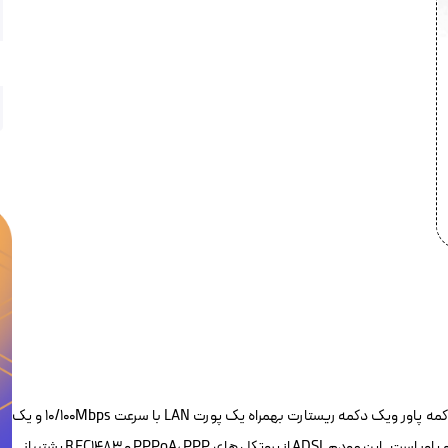
مودم ADSL پلنت ADE-3400A یک مودم سیمی می باشد که دارای یک دکمه پاور ویک دکمه ریستارت بهمراه یک پورت LAN با سرعت 10/100Mbps و یک
پورت WAN می باشد . ۴ نشانگر LED روی این مودم جهت LAN,Data,Link و پاور است . این مودم ADSL از پروتکل های PPPoA، PPP و RFC1483 پشتیبانی