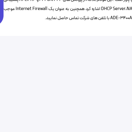
می کند. از مزایای ADE-3400A می توان به فراهم کردن DHCP Server،NAT،Virtual Server اشاره کرد همچنین به عنوان یک Internet Firewall موجب