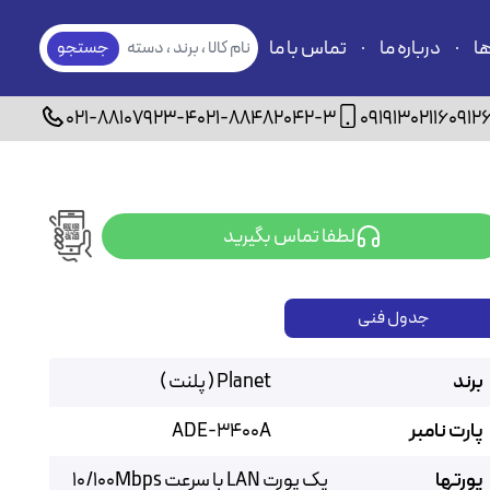
ها
درباره ما
تماس با ما
نام کالا ، برند ، دسته
جستجو
بندی
021-88107923-4
021-88482042-3
09191302116
0912
لطفا تماس بگیرید
جدول فنی
برند
Planet ( پلنت )
پارت نامبر
ADE-3400A
پورتها
یک پورت LAN با سرعت 10/100Mbps