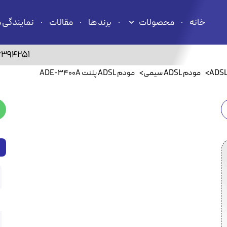
خانه
محصولات
برند ها
مقالات
نمایندگی 
6394251
>
مودم ADSL سیمی
>
مودم ADSL پلنت ADE-3400A