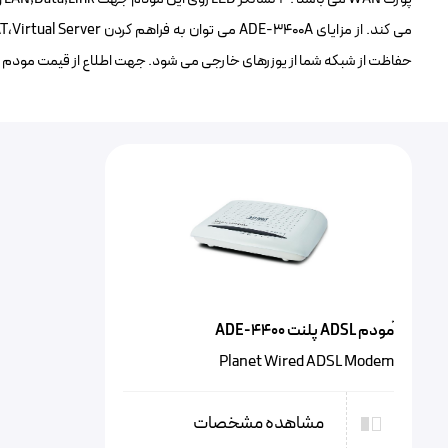
حفاظت از شبکه شما از یوزرهای خارجی می شود. جهت اطلاع از قیمت مودم ADE-3400A با تلفن های شرکت تماس حاصل نمایید.
ًمودم ADSL پلنت ADE-4400
Planet Wired ADSL Modem
مشاهده مشخصات