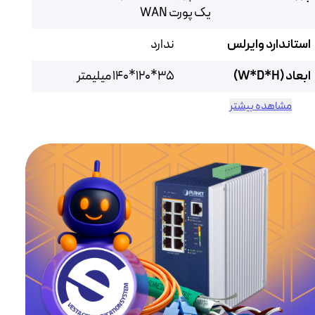
یک پورت WAN
استاندارد وایرلس
ندارد
ابعاد (W*D*H)
35*120*140 میلیمتر
مشاهده بیشتر