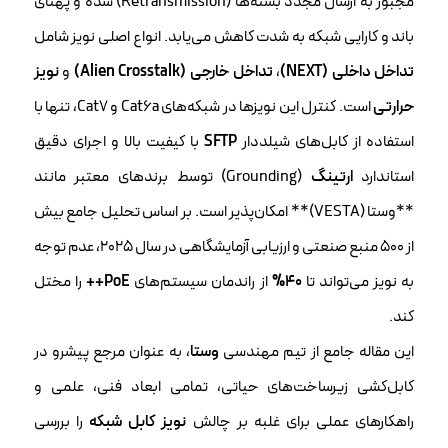
مجبور به ارسال مجدد بسته‌ها (Retransmission) شده و پهنای
باند و کارایی شبکه به شدت کاهش می‌یابد. انواع اصلی نویز شامل
تداخل داخلی (NEXT)
،
تداخل خارجی (Alien Crosstalk)
و
نویز
حرارتی
است. کنترل این نویزها در شبکه‌های Cat6a و Cat7، تنها با
استفاده از کابل‌های شیلددار
SFTP
با کیفیت بالا و اجرای دقیق
استاندارد
ارتینگ
(Grounding) توسط برندهای معتبر مانند
**وستا (VESTA)** امکان‌پذیر است. بر اساس تحلیل جامع بیش
از ۵۰۰ منبع صنعتی و ارزیابی آزمایشگاهی در سال ۲۰۲۵، عدم توجه
به نویز می‌تواند تا
۴۰%
از راندمان سیستم‌های
PoE++
را مختل
کند.
این مقاله جامع از تیم مهندسی
وستا
، به عنوان مرجع پیشرو در
کابل‌کشی زیرساخت‌های حیاتی، تمامی ابعاد فنی، علمی و
راهکارهای عملی برای غلبه بر چالش
نویز کابل شبکه
را بررسی