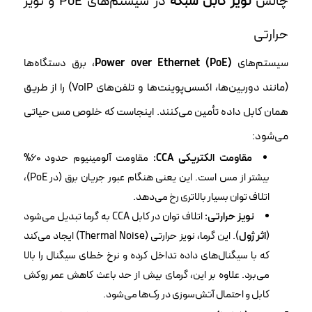
چالش
نویز کابل شبکه
در سیستم‌های PoE و نویز
حرارتی
سیستم‌های
Power over Ethernet (PoE)
، برق دستگاه‌ها
(مانند دوربین‌ها، اکسس‌پوینت‌ها و تلفن‌های VoIP) را از طریق
همان کابل داده تأمین می‌کنند. اینجاست که خلوص مس حیاتی
می‌شود:
مقاومت الکتریکی CCA:
مقاومت آلومینیوم حدود ۶۰%
بیشتر از مس است. این یعنی هنگام عبور جریان برق (در PoE)،
اتلاف توان بسیار بالاتری رخ می‌دهد.
نویز حرارتی:
اتلاف توان در کابل CCA به گرما تبدیل می‌شود
(
اثر ژول
). این گرما، نویز حرارتی (Thermal Noise) ایجاد می‌کند
که با سیگنال‌های داده تداخل کرده و نرخ خطای سیگنال را بالا
می‌برد. علاوه بر این، گرمای بیش از حد باعث کاهش عمر روکش
کابل و احتمال آتش‌سوزی در رک‌ها می‌شود.