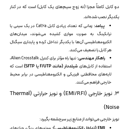
دو کابل کاملاً مجزا (نه زوج سیم‌های یک کابل) است که در کنار
یکدیگر نصب شده‌اند.
پیامد:
زمانی که تعداد زیادی کابل Cat6a در یک سینی یا
ترانکینگ به صورت موازی کشیده می‌شوند، میدان‌های
الکترومغناطیسی آن‌ها با یکدیگر تداخل کرده و پایداری سیگنال
هر کابل را تضعیف می‌کنند.
راهکار مهندسی:
تنها راه مؤثر برای کنترل Alien Crosstalk،
استفاده از کابل‌های
شیلددار (مانند F/UTP یا SFTP)
است که
لایه‌های محافظتی فیزیکی و الکترومغناطیسی در برابر محیط
خارجی فراهم می‌کنند.
۳. نویز خارجی (EMI/RFI) و نویز حرارتی (Thermal
Noise)
نویز خارجی می‌تواند از منابع زیر سرچشمه بگیرد:
EMI (تداخل الکترومغناطیسی):
موتورهای بزرگ، چراغ‌های