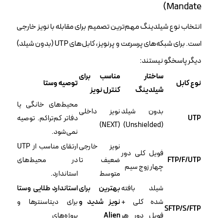
Mandate)
انتخاب نوع شیلدینگ مهم‌ترین تصمیم برای مقابله با نویز خارجی
است. برای شبکه‌های پرسرعت و پرنویز، کابل‌های UTP (بدون شیلد)
دیگر پاسخگو نیستند:
ساختار
مناسب برای
نوع کابل
توصیه وستا
شیلدینگ
کنترل نویز
محیط‌های خانگی یا
بدون شیلد
نویز داخلی
UTP
دفاتر کم‌تراکم. توصیه
(NEXT)
(Unshielded)
نمی‌شود.
نویز خارجی
ارتقای مناسب از UTP
فویل کلی دور
FTP/F/UTP
ضعیف تا
در محیط‌های
چهار زوج سیم
متوسط
استاندارد.
شیلد بافته
بهترین برای
استاندارد طلایی وستا
شده کلی +
نویز شدید و
برای دیتاسنترها و
SFTP/S/FTP
فویل دور هر
Alien
پروژه‌های