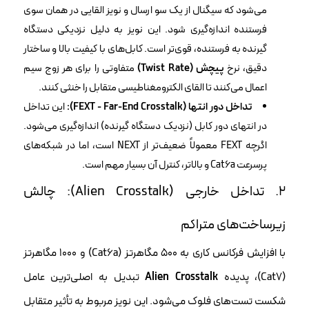
می‌شود که سیگنال از یک سو ارسال و نویز القایی در همان سوی
فرستنده اندازه‌گیری شود. این نویز به دلیل نزدیکی دستگاه
گیرنده به فرستنده، قوی‌تر است. کابل‌های با کیفیت بالا و ساختار
دقیق، نرخ
پیچش (Twist Rate)
متفاوتی را برای هر زوج سیم
اعمال می‌کنند تا القای الکترومغناطیسی متقابل را خنثی کنند.
تداخل دور انتها (FEXT - Far-End Crosstalk):
این تداخل
در انتهای دور کابل (نزدیک دستگاه گیرنده) اندازه‌گیری می‌شود.
اگرچه FEXT معمولاً ضعیف‌تر از NEXT است، اما در شبکه‌های
پرسرعت Cat6a و بالاتر، کنترل آن بسیار مهم است.
۲. تداخل خارجی (Alien Crosstalk): چالش
زیرساخت‌های متراکم
با افزایش فرکانس کاری به ۵۰۰ مگاهرتز (Cat6a) و ۱۰۰۰ مگاهرتز
(Cat7)، پدیده
Alien Crosstalk
تبدیل به اصلی‌ترین عامل
شکست تست‌های فلوک می‌شود. این نویز مربوط به تأثیر متقابل