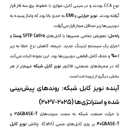
نوع CCA بودند و در سینی کابل، موازی با خطوط برق سه فاز قرار
گرفته بودند.
نویز حرارتی
و
EMI
به حدی بالا بود که ولتاژ رسیده به
دوربین‌ها زیر حداقل مجاز قرار می‌گرفت.
راه‌حل:
تعویض تمامی مسیرها با کابل‌های
SFTP Cat6a وستا
و
اجرای یک سیستم ارتینگ جدید. نتیجه، کاهش نرخ خطا به زیر
0.1%
و حذف کامل قطعی دوربین‌ها بود. این نمونه اثبات می‌کند
که در محیط‌های صنعتی، فاکتور
نویز کابل شبکه
مهم‌تر از هر
بخش دیگری از زیرساخت است.
آینده
نویز کابل شبکه
: روندهای پیش‌بینی
شده و استراتژی‌ها (۲۰۲۵-۲۰۲۷)
با حرکت صنعت شبکه به سمت سرعت‌های
25GBASE-T
و
40GBASE-T
بر روی کابل‌های مسی (Cat8)، چالش
نویز کابل