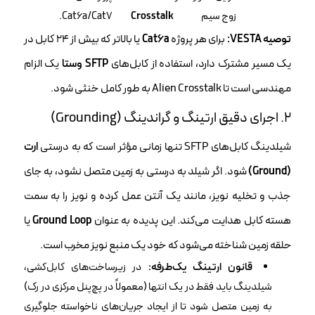
زوج سیم
Crosstalk
Cat6a/Cat7.
توصیه VESTA:
برای هر پروژه
Cat6a
یا بالاتر که بیش از ۲۴ کابل در
یک مسیر مشترک دارد، استفاده از کابل‌های
SFTP وستا
یک الزام
مهندسی است تا Alien Crosstalk به طور کامل خنثی شود.
۲. اجرای دقیق ارتینگ و گراندینگ (Grounding)
شیلدینگ کابل‌های SFTP تنها زمانی مؤثر است که به درستی
ارت
(Ground)
شود. اگر شیلد به درستی به زمین متصل نشود، به جای
جذب و تخلیه نویز، مانند یک آنتن عمل کرده و نویز را به سمت
هسته کابل هدایت می‌کند. این پدیده به عنوان
Ground Loop
یا
حلقه زمین شناخته می‌شود که خود یک منبع نویز مخرب است.
قانون ارتینگ یک‌طرفه:
در زیرساخت‌های کابل‌کشی،
شیلدینگ باید فقط در یک انتها (معمولاً در پچ‌پنل مرکزی در رک)
به زمین متصل شود تا از ایجاد جریان‌های ناخواسته جلوگیری