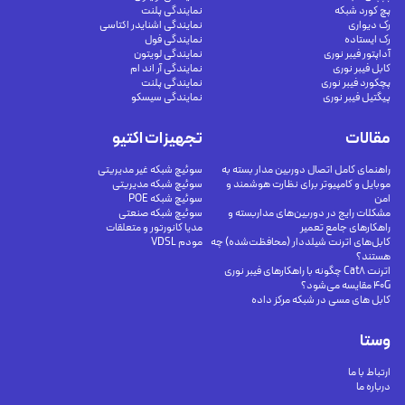
پچ کورد شبکه
نمایندگی پلنت
رک دیواری
نمایندگی اشنایدر اکتاسی
رک ایستاده
نمایندگی فول
آداپتور فیبر نوری
نمایندگی لویتون
کابل فیبر نوری
نمایندگی آر اند ام
پچکورد فیبر نوری
نمایندگی پلنت
پیگتیل فیبر نوری
نمایندگی سیسکو
مقالات
تجهیزات اکتیو
راهنمای کامل اتصال دوربین مدار بسته به
سوئیچ شبکه غیر مدیریتی
موبایل و کامپیوتر برای نظارت هوشمند و
سوئیچ شبکه مدیریتی
امن
سوئیچ شبکه POE
مشکلات رایج در دوربین‌های مداربسته و
سوئیچ شبکه صنعتی
راهکارهای جامع تعمیر
مدیا کانورتور و متعلقات
کابل‌های اترنت شیلددار (محافظت‌شده) چه
مودم VDSL
هستند؟
اترنت Cat8 چگونه با راهکارهای فیبر نوری
40G مقایسه می‌شود؟
کابل های مسی در شبکه مرکز داده
وستا
ارتباط با ما
درباره ما