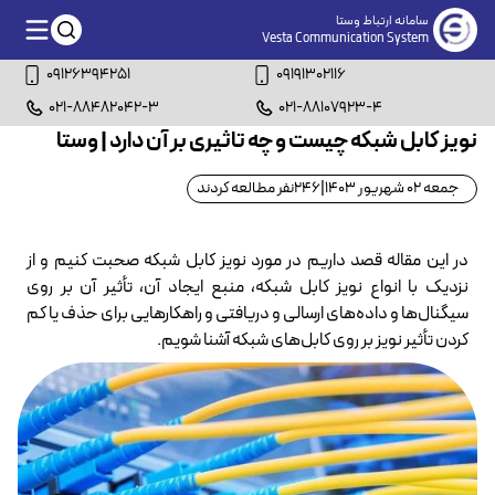
سامانه ارتباط وستا
Vesta Communication System
09126394251
09191302116
021-88482042-3
021-88107923-4
نویز کابل شبکه چیست و چه تاثیری بر آن دارد | وستا
جمعه 02 شهریور 1403
|
246
نفر مطالعه کردند
در این مقاله قصد داریم در مورد نویز کابل شبکه صحبت کنیم و از
نزدیک با انواع نویز کابل شبکه، منبع ایجاد آن، تأثیر آن بر روی
سیگنال‌ها و داده‌های ارسالی و دریافتی و راهکارهایی برای حذف یا کم
کردن تأثیر نویز بر روی کابل‌های شبکه آشنا شویم.