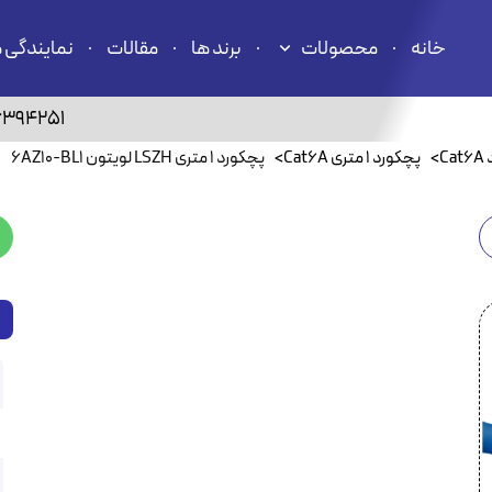
خانه
محصولات
برند ها
مقالات
نمایندگی 
6394251
C
>
پچکورد ۱ متری Cat6A
>
پچکورد ۱ متری LSZH لویتون 6AZ10-BL1