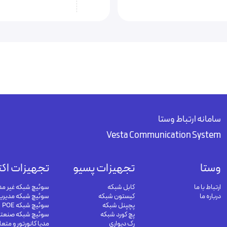
سامانه ارتباط وستا
Vesta Communication System
وستا
تجهیزات پسیو
تجهیزات اکت
ارتباط با ما
کابل شبکه
سوئیچ شبکه غیر مد
درباره ما
کیستون شبکه
سوئیچ شبکه مدیری
پچپنل شبکه
سوئیچ شبکه POE
پچ کورد شبکه
سوئیچ شبکه صنعت
رک دیواری
مدیا کانورتور و متع