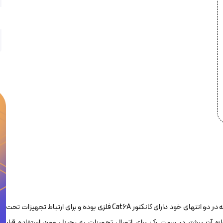
پچکورد Cat6A لویتون 6AZ10-BL1 ، یک متر از کابل شبکه لویتون می باشد که در دو انتهای خود دارای کانکتور Cat6A فلزی بوده و برای ارتباط تجهیزات تحت
دازه آن بیشتر در سمت رک برای اتصال تجهیزات به پچپنل مورد استفاده قرار