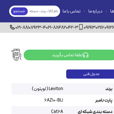
ها
درباره ما
تماس با ما
نام کالا ، برند ، دسته
جستجو
بندی
021-88107923-4
021-88482042-3
09191302116
0912
لطفا تماس بگیرید
جدول فنی
برند
Leviton ( لویتون )
پارت نامبر
6AZ10-BL1
دسته بندی شبکه ای
Cat6A