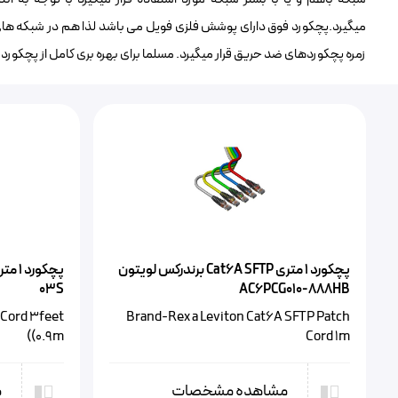
زمره پچکوردهای ضد حریق قرار میگیرد. مسلما برای بهره بری کامل از پچکورد ۱ متری لویتون 6AZ10-BL1 باید تجهیزات مرتبط با آن نیز دارای سرعت 10G باشند.
پچکورد ۱ متری Cat6A SFTP برندرکس لویتون
03S
AC6PCG010-888HB
 Cord 3feet
Brand-Rex a Leviton Cat6A SFTP Patch
(0.9m)
Cord 1m
مشاهده مشخصات
م