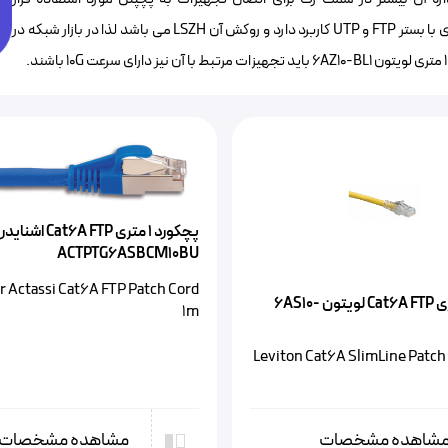
میگیرد.پچکورد فوق دارای پوشش فلزی فویل می باشد لذا هم در شبکه های با بستر FTP و UTP کاربرد دارد و روکش آن LSZH می باشد لذا در بازار شبکه در
پچکورد 1 متری A FTP‌
ACTPTG6ASBCM10BU
 Actassi Cat6A FTP Patch Cord
پچکورد ۱ متری Cat6A FTP لویتون 6AS10-
1m
Leviton Cat6A SlimLine Patch
شاهده مشخصات
مشاهده مشخصات