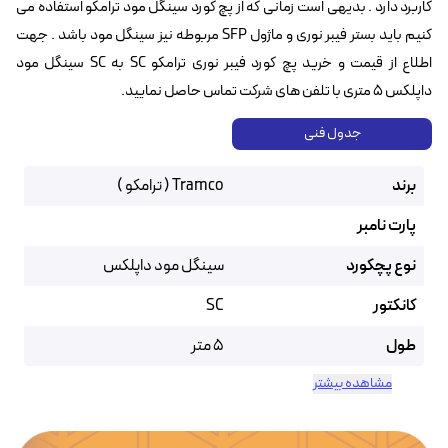
کاربرد دارد . بدیهی است زمانی که از پچ کورد سینگل مود ترامکو استفاده می
کنیم باید بستر فیبر نوری و ماژول SFP مربوطه نیز سینگل مود باشد . جهت
اطلاع از قیمت و خرید پچ کورد فیبر نوری ترامکو SC به SC سینگل مود
داپلکس ۵ متری با تلفن های شرکت تماس حاصل نمایید.
جدول فنی
برند
Tramco ( ترامکو )
پارت نامبر
نوع پچکورد
سینگل مود داپلکس
کانکتور
SC
طول
5 متر
مشاهده بیشتر