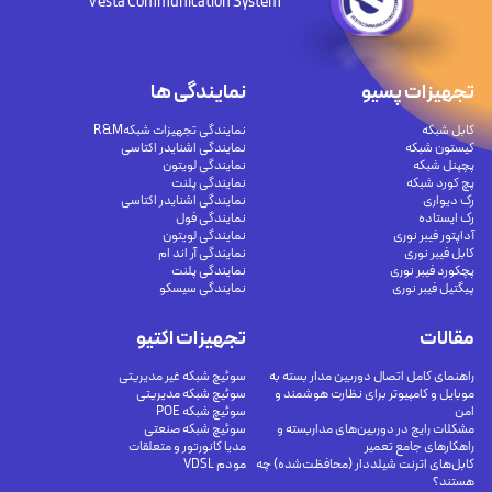
Vesta Communication System
تجهیزات پسیو
نمایندگی ها
کابل شبکه
نمایندگی تجهیزات شبکهR&M
کیستون شبکه
نمایندگی اشنایدر اکتاسی
پچپنل شبکه
نمایندگی لویتون
پچ کورد شبکه
نمایندگی پلنت
رک دیواری
نمایندگی اشنایدر اکتاسی
رک ایستاده
نمایندگی فول
آداپتور فیبر نوری
نمایندگی لویتون
کابل فیبر نوری
نمایندگی آر اند ام
پچکورد فیبر نوری
نمایندگی پلنت
پیگتیل فیبر نوری
نمایندگی سیسکو
مقالات
تجهیزات اکتیو
راهنمای کامل اتصال دوربین مدار بسته به
سوئیچ شبکه غیر مدیریتی
موبایل و کامپیوتر برای نظارت هوشمند و
سوئیچ شبکه مدیریتی
امن
سوئیچ شبکه POE
مشکلات رایج در دوربین‌های مداربسته و
سوئیچ شبکه صنعتی
راهکارهای جامع تعمیر
مدیا کانورتور و متعلقات
کابل‌های اترنت شیلددار (محافظت‌شده) چه
مودم VDSL
هستند؟