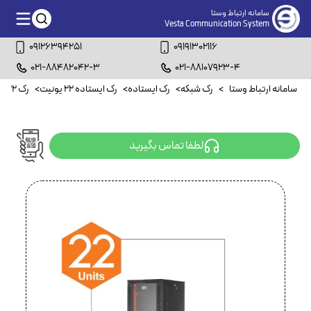
سامانه ارتباط وستا
Vesta Communication System
09126394251
09191302116
021-88482042-3
021-88107923-4
سامانه ارتباط وستا
>
رک شبکه
>
رک ایستاده
>
رک ایستاده ۲۲ یونیت
>
رک ۲۲ یونیت عمق ۸۰ سانتیمتر
لطفا تماس بگیرید