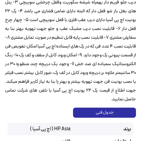
درب جلو فریم دار بهمراه شیشه سکوریت وقفل چرخشی سوییچی ۳- پنل
های بغل باز شو قفل دار که البته دارای ضامن فشاری می باشد ۴- رک ۲۲
یونیت اچ پی آسیا دارای درب عقب فلزی با قفل سوییچی است ۵- چهار چرخ
قفل دار ۶- قابلیت نصب درب مشبک عقب و جلو جهت تهویه بهتر بنا به
سفارش مشتری ۷- قابلیت نصب پایه قابل تنظیم در صورت تمایل مشتری ۸-
قابلیت نصب ۴ عدد فن که در رک های ایستاده اچ پی آسیا امکان تعویض فن
از قسمت بیرونی رک وجود دارد. ۹- امکان ورود کابل از سقف و کف رک ۱۰- رنگ
الکتروستاتیک سمباده ای ضد خش ۱۱- وجود یک دریچه چند منظوره ۳۰ در
۳۰ سانتیمتر علاوه بر دریچه ورود کابل در کف رک ،عبور کابل بیشتر نصب فیلتر
یا نصب یونیت فن جهت تهویه بیشتر و بهتر را بنا به نیاز کاربر فراهم میکند.
جهت اطلاع از قیمت رک ۲۲ یونیت اچ پی آسیا با تلفن های شرکت تماس
حاصل نمایید.
جدول فنی
برند
HP Asia ( اچ پی آسیا )