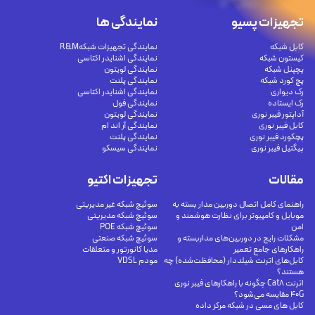
تجهیزات پسیو
نمایندگی ها
کابل شبکه
نمایندگی تجهیزات شبکهR&M
کیستون شبکه
نمایندگی اشنایدر اکتاسی
پچپنل شبکه
نمایندگی لویتون
پچ کورد شبکه
نمایندگی پلنت
رک دیواری
نمایندگی اشنایدر اکتاسی
رک ایستاده
نمایندگی فول
آداپتور فیبر نوری
نمایندگی لویتون
کابل فیبر نوری
نمایندگی آر اند ام
پچکورد فیبر نوری
نمایندگی پلنت
پیگتیل فیبر نوری
نمایندگی سیسکو
مقالات
تجهیزات اکتیو
راهنمای کامل اتصال دوربین مدار بسته به
سوئیچ شبکه غیر مدیریتی
موبایل و کامپیوتر برای نظارت هوشمند و
سوئیچ شبکه مدیریتی
امن
سوئیچ شبکه POE
مشکلات رایج در دوربین‌های مداربسته و
سوئیچ شبکه صنعتی
راهکارهای جامع تعمیر
مدیا کانورتور و متعلقات
کابل‌های اترنت شیلددار (محافظت‌شده) چه
مودم VDSL
هستند؟
اترنت Cat8 چگونه با راهکارهای فیبر نوری
40G مقایسه می‌شود؟
کابل های مسی در شبکه مرکز داده