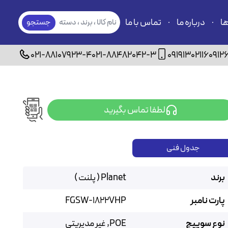
ها
درباره ما
تماس با ما
نام کالا ، برند ، دسته
جستجو
بندی
021-88107923-4
021-88482042-3
09191302116
0912
لطفا تماس بگیرید
جدول فنی
برند
Planet ( پلنت )
پارت نامبر
FGSW-1822VHP
نوع سوییچ
POE, غیر مدیریتی