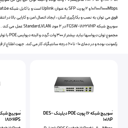
رکمونت بوده و در دمای ۱۰- تا ۶۰ درجه سانتیگراد کار می کند. جهت اطلاع از قیمت سوییچ FGSW-1822VHP با تلفن های شرکت تماس حاصل نمایید.
ًسوییچ شبکه ۱۶ پورت POE‌ دیلینک DES-
1816HPS
1018P