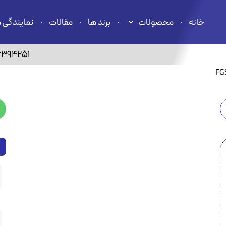
خانه
محصولات
برند ها
مقالات
نمایندگی 
6394251