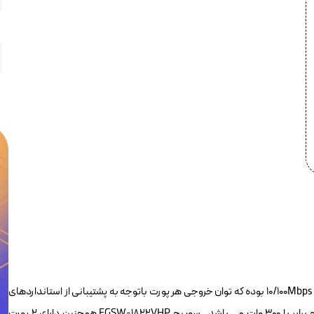
سوییچ شبکه POE پلنت FGSW-1822VHP مجهز به 16 پورت POE با سرعت 10/100Mbps بوده که توان خروجی هر پورت باتوجه به پشتیبانی از استانداردهای
802.3at و 802.3af ماکزیمم ۳۰ وات بوده و البته توان خروجی کل سوییچ برابر با ۳۰۰ وات می باشد . سوییچ FGSW-1822VHP همچنین دارای ۲ پورت