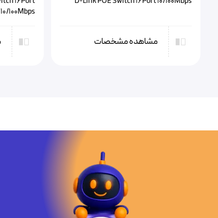
itch 16Port
D-Link POE Switch 16Port 10/100Mbps
10/100Mbps
مشاهده مشخصات
م