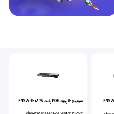
 شبکه ۱۶ پورت POE پلنت FNSW-
سوییچ ۱۶ پورت POE پلنت FNSW-1608PS
S
Planet Managed Poe Switch 16Port