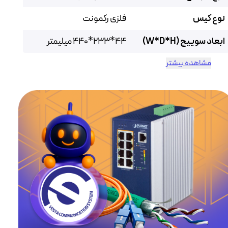
نوع کیس
فلزی رکمونت
ابعاد سوییچ (W*D*H)
44*233*440 میلیمتر
مشاهده بیشتر