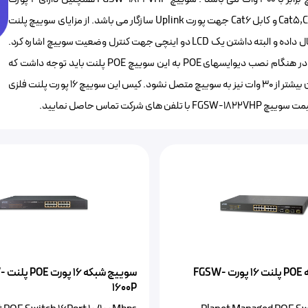
10/100/1000Mbps و ۲ پورت SFP به عنوان Uplink است و با کابل شبکه Cat5,Cat5e و کابل Cat6 جهت پورت Uplink سازگار می باشد. از مزایای سوییچ پلنت
فوق می توان به نصب و بکارگیری آسان ، ایجاد اتصال امن و کارایی بالا در انتقال داده و البته داشتن یک LCD دو اینچی جهت کنترل وضعیت سوییچ اشاره کرد.
سوییچ شبکه FGSW-1822VHP در ۲ مود Standard,VLAN عمل می کند . در هنگام نصب دیوایسهای POE به این سوییچ POE پلنت باید توجه داشت که
مجموع توان دیواسها نباید بیشتر از ۳۰۰ وات گردد و البته دیوایس POE با توان بیشتر از ۳۰ وات نیز به سوییچ متصل نشود. کیس این سوییچ ۱۶ پورت پلنت فلزی
ًسوییچ شبکه POE پلنت ۱۶ پورت FGSW-
سوییچ
1600P