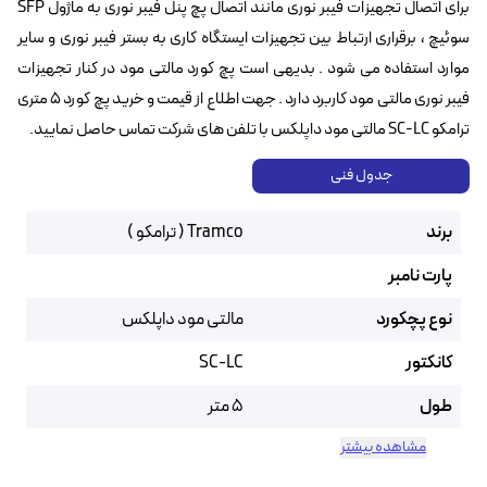
برای اتصال تجهیزات فیبر نوری مانند اتصال پچ پنل فیبر نوری به ماژول SFP
سوئیچ ،‌ برقراری ارتباط بین تجهیزات ایستگاه کاری به بستر فیبر نوری و سایر
موارد استفاده می شود . بدیهی است پچ کورد مالتی مود در کنار تجهیزات
فیبر نوری مالتی مود کاربرد دارد . جهت اطلاع از قیمت و خرید پچ کورد ۵ متری
ترامکو SC-LC مالتی مود داپلکس با تلفن های شرکت تماس حاصل نمایید.
جدول فنی
برند
Tramco ( ترامکو )
پارت نامبر
نوع پچکورد
مالتی مود داپلکس
کانکتور
SC-LC
طول
5 متر
مشاهده بیشتر