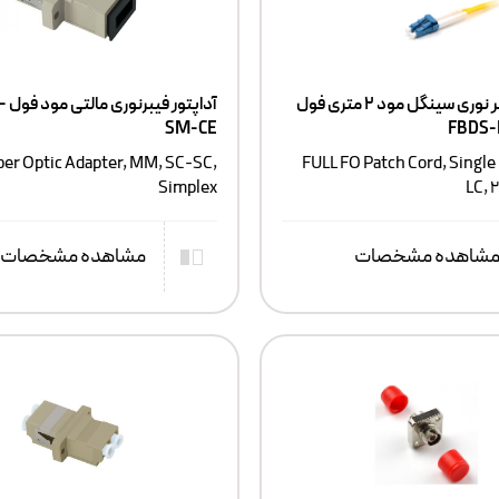
پچکورد فیبر نوری سینگل مود ۲ متری فول
آداپ
SM-CE
FBDS-
ber Optic Adapter, MM, SC-SC,
FULL FO Patch Cord, Single
Simplex
LC, 
شاهده مشخصات
مشاهده مشخصات