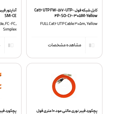
کابل شبکه فول Cat6 UTP FW-517-UTP-
SM-CE
4P-SO-C6-305M-Yellow
de, FC-FC,
FULL Cat6 UTP Cable 305m, Yellow
Simplex
مشاهده مشخصات
م
پچکورد فیبر نوری مالتی مود ۱۰ متری فول