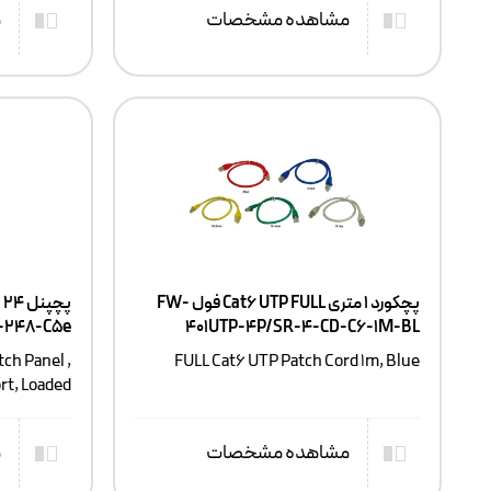
مشاهده مشخصات
م
پچکورد ۱ متری Cat6 UTP FULL فول FW-
-248-C5e
401UTP-4P/SR-4-CD-C6-1M-BL
ch Panel ,
FULL Cat6 UTP Patch Cord 1m, Blue
rt, Loaded
مشاهده مشخصات
م