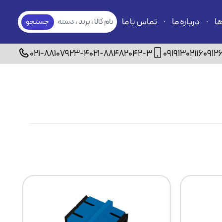
ها
درباره ما
تماس با ما
نام کالا ، برند ، دسته
جستجو
بندی
021-88107923-4
021-88482042-3
09191302116
0912