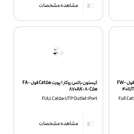
مشاهده مشخصات
پچکورد نیم متری Cat6 UTP Full فول FW-
کیستون باکس روکار ۱ پورت Cat5e فول FA-
870AK-8-C5e
401U
FULL Cat5e UTP Outlet 1Port
Full Ca
مشاهده مشخصات