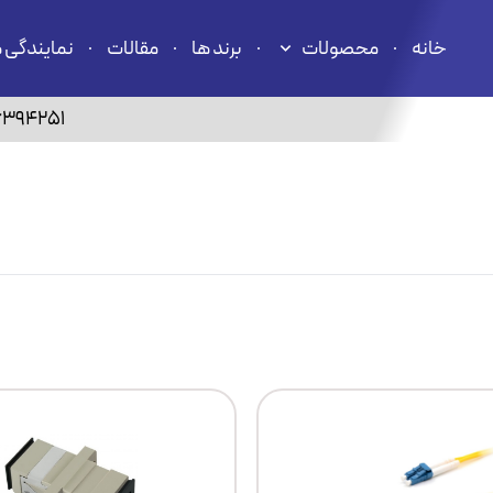
خانه
محصولات
برند ها
مقالات
نمایندگی 
6394251