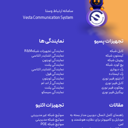
سامانه ارتباط وستا
Vesta Communication System
تجهیزات پسیو
نمایندگی ها
کابل شبکه
نمایندگی تجهیزات شبکهR&M
کیستون شبکه
نمایندگی اشنایدر اکتاسی
پچپنل شبکه
نمایندگی لویتون
پچ کورد شبکه
نمایندگی پلنت
رک دیواری
نمایندگی اشنایدر اکتاسی
رک ایستاده
نمایندگی فول
آداپتور فیبر نوری
نمایندگی لویتون
کابل فیبر نوری
نمایندگی آر اند ام
پچکورد فیبر نوری
نمایندگی پلنت
پیگتیل فیبر نوری
نمایندگی سیسکو
مقالات
تجهیزات اکتیو
راهنمای کامل اتصال دوربین مدار بسته به
سوئیچ شبکه غیر مدیریتی
موبایل و کامپیوتر برای نظارت هوشمند و
سوئیچ شبکه مدیریتی
امن
سوئیچ شبکه POE