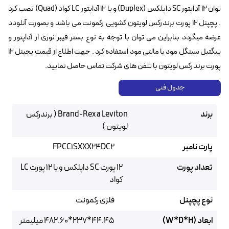
توان ۱۲ آداپتور SC داپلکس (Duplex) و یا ۱۲ آداپتور LC کواد (Quad) نصب کرد
. پچپنل ۱۲ پورت برندرکس لویتون کشویی رکمونت می باشد و بصورت آنلودد
عرضه میگردد بنابراین می توان با توجه به نوع بستر فیبر نوری از آداپتور و
پیگتیل سینگل مود یا مالتی مود استفاده کرد . جهت اطلاع از قیمت پچپنل ۱۲
پورت برندرکس لویتون با تلفن های شرکت تماس حاصل نمایید.
جدول فنی
برند
Brand-Rex a Leviton ( برندرکس
لویتون )
پارت نامبر
FPCC1SXXX24DC2
تعداد پورت
12 پورت SC داپلکس و یا ۱۲ پورت LC
کواد
نوع پچپنل
فلزی رکمونت
ابعاد (W*D*H)
44.45*237*482.60 میلیمتر