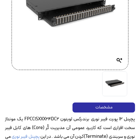
مشخصات
پچپنل ۱۲ پورت فیبر نوری برندرکس لویتون FPCC1SXXX24DC2 یک مونتاژ
سخت افزاری است که کاربرد عمومی آن مدیریت کُر (Core) های کابل فیبر
نوری و سربندی (Terminate)کردن آن می باشد . در این
پچپنل فیبر نوری
می