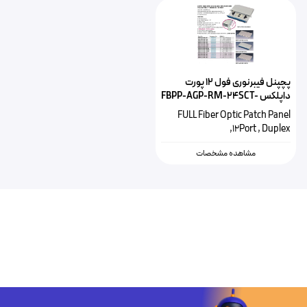
پچپنل فیبرنوری فول ۱۲ پورت
داپلکس FBPP-AGP-RM-24SCT-
BK
FULL Fiber Optic Patch Panel
,12Port , Duplex
مشاهده مشخصات