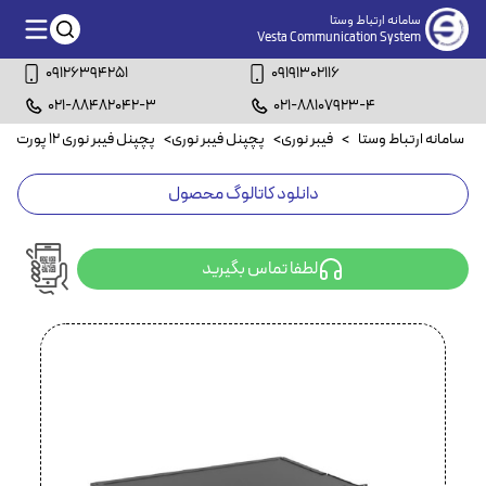
سامانه ارتباط وستا
Vesta Communication System
09126394251
09191302116
021-88482042-3
021-88107923-4
سامانه ارتباط وستا
>
فیبر نوری
>
پچپنل فیبر نوری
>
پچپنل فیبر نوری ۱۲ پورت داپلکس
دانلود کاتالوگ محصول
لطفا تماس بگیرید