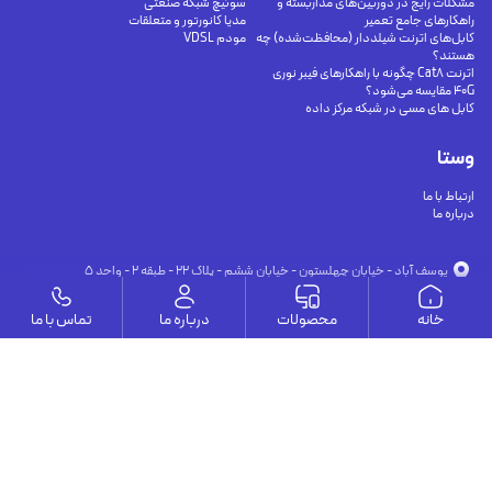
مشکلات رایج در دوربین‌های مداربسته و
سوئیچ شبکه صنعتی
راهکارهای جامع تعمیر
مدیا کانورتور و متعلقات
کابل‌های اترنت شیلددار (محافظت‌شده) چه
مودم VDSL
هستند؟
اترنت Cat8 چگونه با راهکارهای فیبر نوری
40G مقایسه می‌شود؟
کابل های مسی در شبکه مرکز داده
وستا
ارتباط با ما
درباره ما
يوسف آباد - خيابان چهلستون - خيابان ششم - پلاك ٢٢ - طبقه ٢ - واحد ٥
09191302116
09126394251
info@vesta-com.com
خانه
محصولات
درباره ما
تماس با ما
کلیه حقوق این سایت مربوط به شرکت سامانه ارتباط وستا می باشد