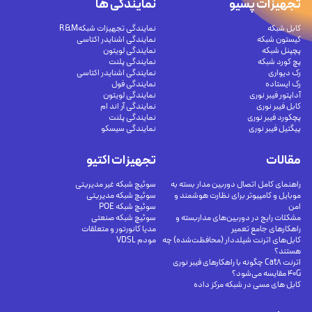
تجهیزات پسیو
نمایندگی ها
کابل شبکه
نمایندگی تجهیزات شبکهR&M
کیستون شبکه
نمایندگی اشنایدر اکتاسی
پچپنل شبکه
نمایندگی لویتون
پچ کورد شبکه
نمایندگی پلنت
رک دیواری
نمایندگی اشنایدر اکتاسی
رک ایستاده
نمایندگی فول
آداپتور فیبر نوری
نمایندگی لویتون
کابل فیبر نوری
نمایندگی آر اند ام
پچکورد فیبر نوری
نمایندگی پلنت
پیگتیل فیبر نوری
نمایندگی سیسکو
مقالات
تجهیزات اکتیو
راهنمای کامل اتصال دوربین مدار بسته به
سوئیچ شبکه غیر مدیریتی
موبایل و کامپیوتر برای نظارت هوشمند و
سوئیچ شبکه مدیریتی
امن
سوئیچ شبکه POE
مشکلات رایج در دوربین‌های مداربسته و
سوئیچ شبکه صنعتی
راهکارهای جامع تعمیر
مدیا کانورتور و متعلقات
کابل‌های اترنت شیلددار (محافظت‌شده) چه
مودم VDSL
هستند؟
اترنت Cat8 چگونه با راهکارهای فیبر نوری
40G مقایسه می‌شود؟
کابل های مسی در شبکه مرکز داده