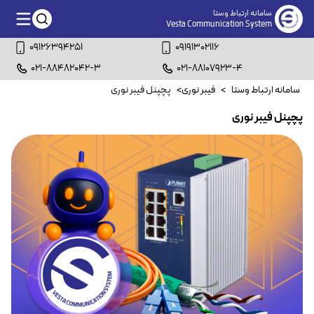
سامانه ارتباط وستا
Vesta Communication System
09126394251
09191302116
021-88482042-3
021-88107923-4
سامانه ارتباط وستا
>
فیبر نوری
>
پچپنل فیبر نوری
پچپنل فیبر نوری