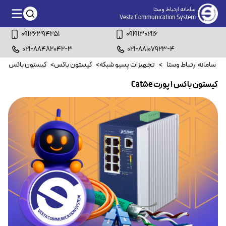
سامانه ارتباط وستا
Vesta Communication System
09126394251
09191302116
021-88482042-3
021-88107923-4
سامانه ارتباط وستا
>
تجهیزات پسیو شبکه
>
کیستون باکس
>
کیستون باکس ۱ پورت Cat5e
کیستون باکس ۱ پورت Cat5e