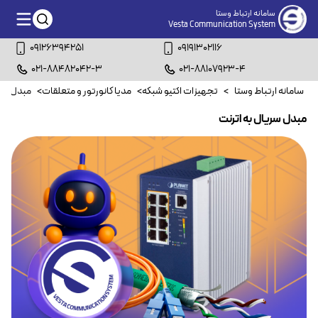
سامانه ارتباط وستا
Vesta Communication System
09126394251
09191302116
021-88482042-3
021-88107923-4
سامانه ارتباط وستا
>
تجهیزات اکتیو شبکه
>
مدیا کانورتور و متعلقات
>
مبدل سری
مبدل سریال به اترنت