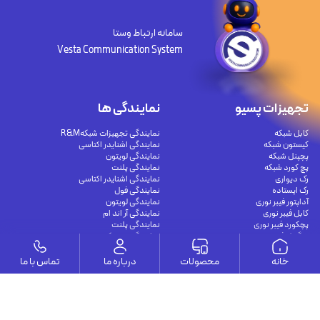
سامانه ارتباط وستا
Vesta Communication System
تجهیزات پسیو
نمایندگی ها
کابل شبکه
نمایندگی تجهیزات شبکهR&M
کیستون شبکه
نمایندگی اشنایدر اکتاسی
پچپنل شبکه
نمایندگی لویتون
پچ کورد شبکه
نمایندگی پلنت
رک دیواری
نمایندگی اشنایدر اکتاسی
رک ایستاده
نمایندگی فول
آداپتور فیبر نوری
نمایندگی لویتون
کابل فیبر نوری
نمایندگی آر اند ام
پچکورد فیبر نوری
نمایندگی پلنت
پیگتیل فیبر نوری
نمایندگی سیسکو
خانه
محصولات
درباره ما
تماس با ما
مقالات
تجهیزات اکتیو
راهنمای کامل اتصال دوربین مدار بسته به
سوئیچ شبکه غیر مدیریتی
موبایل و کامپیوتر برای نظارت هوشمند و
سوئیچ شبکه مدیریتی
امن
سوئیچ شبکه POE