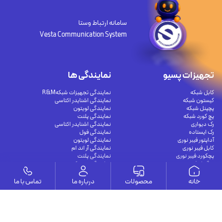
سامانه ارتباط وستا
Vesta Communication System
تجهیزات پسیو
نمایندگی ها
کابل شبکه
نمایندگی تجهیزات شبکهR&M
کیستون شبکه
نمایندگی اشنایدر اکتاسی
پچپنل شبکه
نمایندگی لویتون
پچ کورد شبکه
نمایندگی پلنت
رک دیواری
نمایندگی اشنایدر اکتاسی
رک ایستاده
نمایندگی فول
آداپتور فیبر نوری
نمایندگی لویتون
کابل فیبر نوری
نمایندگی آر اند ام
پچکورد فیبر نوری
نمایندگی پلنت
پیگتیل فیبر نوری
نمایندگی سیسکو
خانه
محصولات
درباره ما
تماس با ما
مقالات
تجهیزات اکتیو
راهنمای کامل اتصال دوربین مدار بسته به
سوئیچ شبکه غیر مدیریتی
موبایل و کامپیوتر برای نظارت هوشمند و
سوئیچ شبکه مدیریتی
امن
سوئیچ شبکه POE