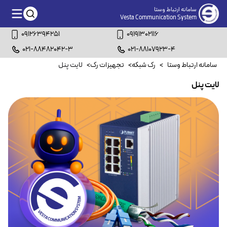
سامانه ارتباط وستا
Vesta Communication System
09126394251
09191302116
021-88482042-3
021-88107923-4
سامانه ارتباط وستا
>
رک شبکه
>
تجهیزات رک
>
لایت پنل
لایت پنل