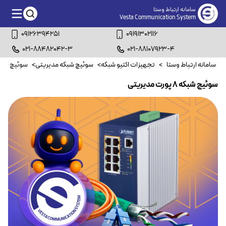
سامانه ارتباط وستا
Vesta Communication System
09126394251
09191302116
021-88482042-3
021-88107923-4
سامانه ارتباط وستا
>
تجهیزات اکتیو شبکه
>
سوئیچ شبکه مدیریتی
>
سوئیچ شبکه ۸ پورت مد
سوئیچ شبکه ۸ پورت مدیریتی