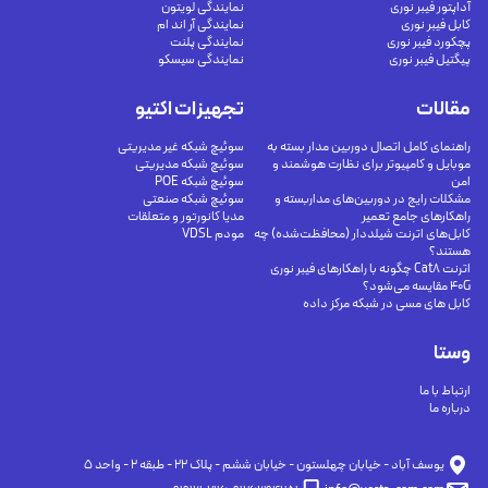
آداپتور فیبر نوری
نمایندگی لویتون
کابل فیبر نوری
نمایندگی آر اند ام
پچکورد فیبر نوری
نمایندگی پلنت
پیگتیل فیبر نوری
نمایندگی سیسکو
مقالات
تجهیزات اکتیو
راهنمای کامل اتصال دوربین مدار بسته به
سوئیچ شبکه غیر مدیریتی
موبایل و کامپیوتر برای نظارت هوشمند و
سوئیچ شبکه مدیریتی
امن
سوئیچ شبکه POE
مشکلات رایج در دوربین‌های مداربسته و
سوئیچ شبکه صنعتی
راهکارهای جامع تعمیر
مدیا کانورتور و متعلقات
کابل‌های اترنت شیلددار (محافظت‌شده) چه
مودم VDSL
هستند؟
اترنت Cat8 چگونه با راهکارهای فیبر نوری
40G مقایسه می‌شود؟
کابل های مسی در شبکه مرکز داده
وستا
ارتباط با ما
درباره ما
يوسف آباد - خيابان چهلستون - خيابان ششم - پلاك ٢٢ - طبقه ٢ - واحد ٥