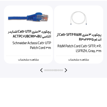
پچکورد ۳ متری Cat6 UTP اشنایدر
پچکورد ۳ متری Cat6 SFTP R&M آر
اکتاسی ACTPC6UBCM30BU
اند ام R302335
3
Schneider Actassi Cat6 UTP
h
R&M Patch Cord Cat6 SFTP, 4P,
Patch Cord 3m
m
LSFRZH, Gray, 3m
مشاهده مشخصات
مشاهده مشخصات