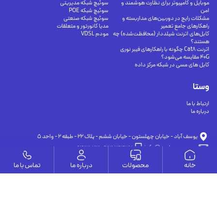
موبایل و کامپیوتر برای نظارت هوشمند و
سوئیچ شبکه مدیریتی
امن
سوئیچ شبکه POE
مشکلات رایج در دوربین‌های مداربسته و
سوئیچ شبکه صنعتی
راهکارهای جامع تعمیر
مدیا کانورتور و متعلقات
کابل‌های اترنت شیلددار (محافظت‌شده) چه
مودم VDSL
هستند؟
اترنت Cat8 چگونه با راهکارهای فیبر نوری
40G مقایسه می‌شود؟
کابل های مسی در شبکه مرکز داده
وستا
ارتباط با ما
درباره ما
يوسف آباد - خيابان چهلستون - خيابان ششم - پلاك ٢٢ - طبقه ٢ - واحد ٥
09191302116
09126394251
info@vesta-com.com
خانه
محصولات
درباره ما
تماس با ما
کلیه حقوق این سایت مربوط به شرکت سامانه ارتباط وستا می باشد