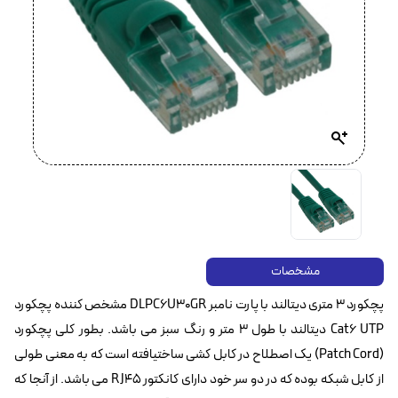
مشخصات
پچکورد 3 متری دیتالند با پارت نامبر DLPC6U30GR مشخص کننده پچکورد
Cat6 UTP‌ دیتالند با طول 3 متر و رنگ سبز می باشد. بطور کلی پچکورد
(Patch Cord) یک اصطلاح در کابل کشی ساختیافته است که به معنی طولی
از کابل شبکه بوده که در دو سر خود دارای کانکتور RJ45 می باشد. از آنجا که