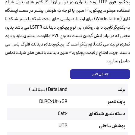
پچکورد فوق UTP بوده بنابراین در دوسر آن از کانکتور های بدون شیلد
استفاده میشود. پچکورد 3 متری با توجه به طولش بیشتر در سمت ایستگاه
کاری (Workstation) برای ارتباط دیوایس های تحت شبکه با بستر شبکه یا
به یکدیگر کاربرد دارد . روکش این نوع پچکورد دیتا لند LSFFR می باشد بدین
معنی که در برابر آتش گرفتن نسبت به نوع PVC مقاومت بیشتری دارد و دود
کمتری تولید می کند.لازم بذکر است که پچکوردهای دیتالند فلوک پاس می
باشند. جهت اطلاع از قیمت پچکورد 3متری دیتالند با تلفن های شرکت تماس
حاصل نمایید.
جدول فنی
برند
DataLand ( دیتا لند )
پارت نامبر
DLPC6U30GR
دسته بندی شبکه ای
Cat6
پوشش داخلی
UTP