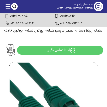
سامانه ارتباط وستا
Vesta Communication System
09126394251
09191302116
021-88482042-3
021-88107923-4
سامانه ارتباط وستا
>
تجهیزات پسیو شبکه
>
پچ کورد شبکه
>
پچکورد Cat6
>
پچکو
لطفا تماس بگیرید