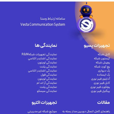
سامانه ارتباط وستا
Vesta Communication System
تجهیزات پسیو
نمایندگی ها
کابل شبکه
نمایندگی تجهیزات شبکهR&M
کیستون شبکه
نمایندگی اشنایدر اکتاسی
پچپنل شبکه
نمایندگی لویتون
پچ کورد شبکه
نمایندگی پلنت
رک دیواری
نمایندگی اشنایدر اکتاسی
رک ایستاده
نمایندگی فول
آداپتور فیبر نوری
نمایندگی لویتون
کابل فیبر نوری
نمایندگی آر اند ام
پچکورد فیبر نوری
نمایندگی پلنت
پیگتیل فیبر نوری
نمایندگی سیسکو
مقالات
تجهیزات اکتیو
راهنمای کامل اتصال دوربین مدار بسته به
سوئیچ شبکه غیر مدیریتی