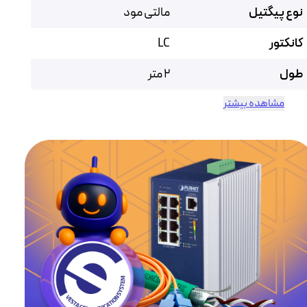
نوع پیگتیل
مالتی مود
کانکتور
LC
طول
2 متر
مشاهده بیشتر