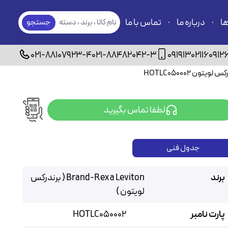
ها
درباره ما
تماس با ما
نام کالا ، برند ، دسته
جستجو
بندی
021-88107923-4
021-88482042-3
09191302116
0912
لطفا تماس بگیرید
جدول فنی
برند
Brand-Rex a Leviton ( برندرکس
لویتون )
پارت نامبر
HOTLC050002