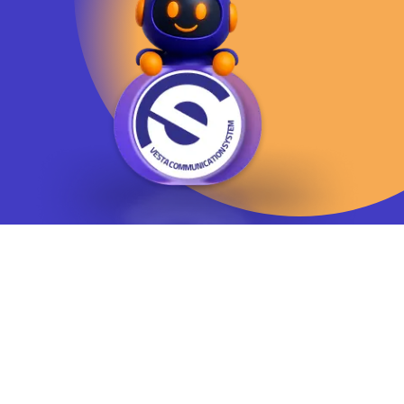
يوسف آباد - خيابان چهلستون - خيابان ششم - پلاك ٢٢ - طبقه ٢ - واحد ٥