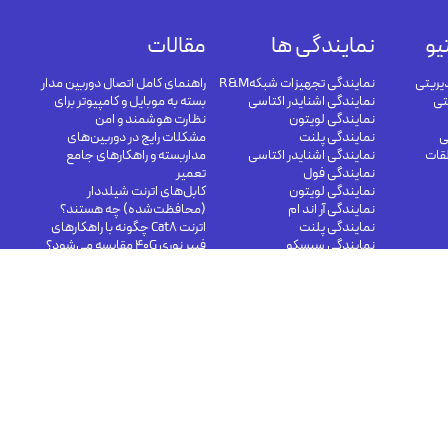
یو
نمایندگی ها
مقالات
یریتی
نمایندگی تجهیزات شبکهR&M
راهنمای کامل اتصال دوربین مدار
تی
نمایندگی اشنایدر اکتاسی
بسته به موبایل و کامپیوتر برای
نمایندگی لویتون
نظارت هوشمند و امن
ی
نمایندگی پلنت
مشکلات رایج در دوربین‌های
لقات
نمایندگی اشنایدر اکتاسی
مداربسته و راهکارهای جامع
نمایندگی فول
تعمیر
نمایندگی لویتون
کابل‌های اترنت شیلددار
نمایندگی آر اند ام
(محافظت‌شده) چه هستند؟
نمایندگی پلنت
اترنت Cat8 چگونه با راهکارهای
نمایندگی سیسکو
فیبر نوری 40G مقایسه می‌شود؟
کابل های مسی در شبکه مرکز
داده