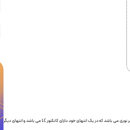
پیگتیل فیبر نوری LC مالتی مود برندرکس لویتون HOTLC050002 یک تار فیبر نوری می باشد که در یک انتهای خود دارای کانکتور LC می باشد و انتهای دیگر