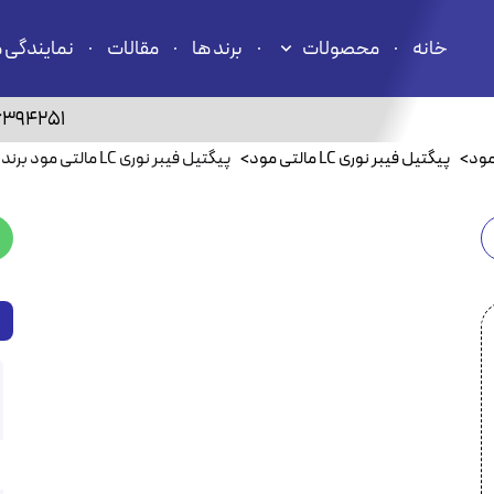
خانه
محصولات
برند ها
مقالات
نمایندگی 
6394251
مود
>
پیگتیل فیبر نوری LC مالتی مود
>
پیگتیل فیبر نوری LC مالتی مود برندرکس لویتون HOTLC050002