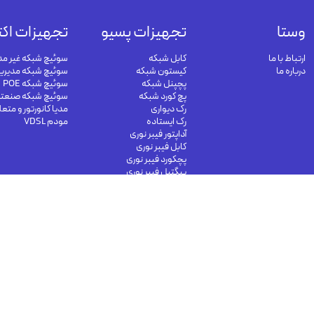
وستا
تجهیزات پسیو
تجهیزات اکت
ارتباط با ما
کابل شبکه
سوئیچ شبکه غیر مد
درباره ما
کیستون شبکه
سوئیچ شبکه مدیری
پچپنل شبکه
سوئیچ شبکه POE
پچ کورد شبکه
سوئیچ شبکه صنعت
رک دیواری
مدیا کانورتور و متع
رک ایستاده
مودم VDSL
آداپتور فیبر نوری
کابل فیبر نوری
پچکورد فیبر نوری
پیگتیل فیبر نوری
info@vesta-
09191302116
09126394251
com.com