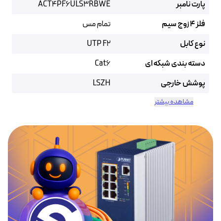
پارت نامبر
ACT4PF6ULS3RBWE
فلز 4 زوج سیم
تمام مس
نوع کابل
UTP F2
دسته بندی شبکه ای
Cat6
پوشش خارجی
LSZH
مشاهده بیشتر