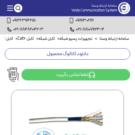
سامانه ارتباط وستا
Vesta Communication System
09126394251
09191302116
021-88482042-3
021-88107923-4
سامانه ارتباط وستا
>
تجهیزات پسیو شبکه
>
کابل شبکه
>
کابل Cat6
>
کابل Cat6 UTP
دانلود کاتالوگ محصول
لطفا تماس بگیرید