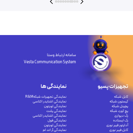
سامانه ارتباط وستا
Vesta Communication System
تجهیزات پسیو
نمایندگی ها
کابل شبکه
نمایندگی تجهیزات شبکهR&M
کیستون شبکه
نمایندگی اشنایدر اکتاسی
پچپنل شبکه
نمایندگی لویتون
پچ کورد شبکه
نمایندگی پلنت
رک دیواری
نمایندگی اشنایدر اکتاسی
رک ایستاده
نمایندگی فول
آداپتور فیبر نوری
نمایندگی لویتون
کابل فیبر نوری
نمایندگی آر اند ام