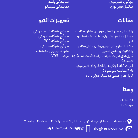
پچکورد فیبر نوری
نمایندگی پلنت
پیگتیل فیبر نوری
نمایندگی سیسکو
مقالات
تجهیزات اکتیو
راهنمای کامل اتصال دوربین مدار بسته به
سوئیچ شبکه غیر مدیریتی
موبایل و کامپیوتر برای نظارت هوشمند و
سوئیچ شبکه مدیریتی
امن
سوئیچ شبکه POE
مشکلات رایج در دوربین‌های مداربسته و
سوئیچ شبکه صنعتی
راهکارهای جامع تعمیر
مدیا کانورتور و متعلقات
کابل‌های اترنت شیلددار (محافظت‌شده) چه
مودم VDSL
هستند؟
اترنت Cat8 چگونه با راهکارهای فیبر نوری
40G مقایسه می‌شود؟
کابل های مسی در شبکه مرکز داده
وستا
ارتباط با ما
درباره ما
يوسف آباد - خيابان چهلستون - خيابان ششم - پلاك ٢٢ - طبقه ٢ - واحد ٥
09191302116
09126394251
info@vesta-com.com