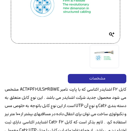
مشخصات
کابل F2 اشنایدر اکتاسی که با پارت نامبر ACT4PF6ULS3RBWE مشخص
می شود محصول جدید شرکت اشنایدر می باشد . این نوع کابل متعلق به
دسته بندی Cat6 و نوع آن UTP است.از این نوع کابل باتوجه به خلوص مس
و تکنولوژی ساخت می توان برای انتقال داده در مسافتهای بیشتر از 100 متر نیز
استفاده کرد . لازم بذکر است که کابل Cat6 F2 اشنایدر اکتاسی دارای ثبت
اختراع نیز می باشد . از جمله تفاوتهای این کابل با مدل Cat6 UTP معمولی