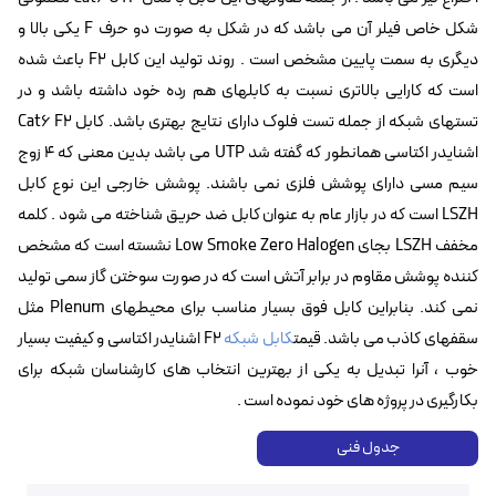
شکل خاص فیلر آن می باشد که در شکل به صورت دو حرف F یکی بالا و
دیگری به سمت پایین مشخص است . روند تولید این کابل F2 باعث شده
است که کارایی بالاتری نسبت به کابلهای هم رده خود داشته باشد و در
تستهای شبکه از جمله تست فلوک دارای نتایج بهتری باشد. کابل Cat6 F2
اشنایدر اکتاسی همانطور که گفته شد UTP می باشد بدین معنی که 4 زوج
سیم مسی دارای پوشش فلزی نمی باشند. پوشش خارجی این نوع کابل
LSZH است که در بازار عام به عنوان کابل ضد حریق شناخته می شود . کلمه
مخفف LSZH بجای Low Smoke Zero Halogen نشسته است که مشخص
کننده پوشش مقاوم در برابر آتش است که در صورت سوختن گاز سمی تولید
نمی کند. بنابراین کابل فوق بسیار مناسب برای محیطهای Plenum مثل
سقفهای کاذب می باشد. قیمت
کابل شبکه
F2 اشنایدر اکتاسی و کیفیت بسیار
خوب ، آنرا تبدیل به یکی از بهترین انتخاب های کارشناسان شبکه برای
بکارگیری در پروژه های خود نموده است .
جدول فنی