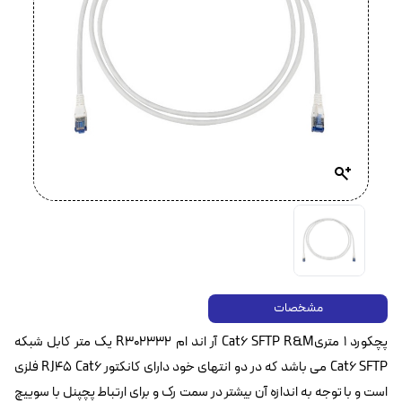
مشخصات
پچکورد ۱ متریCat6 SFTP R&M آر اند ام R302332 یک متر کابل شبکه
Cat6 SFTP می باشد که در دو انتهای خود دارای کانکتور RJ45 Cat6 فلزی
است و با توجه به اندازه آن بیشتر در سمت رک و برای ارتباط پچپنل با سوییچ