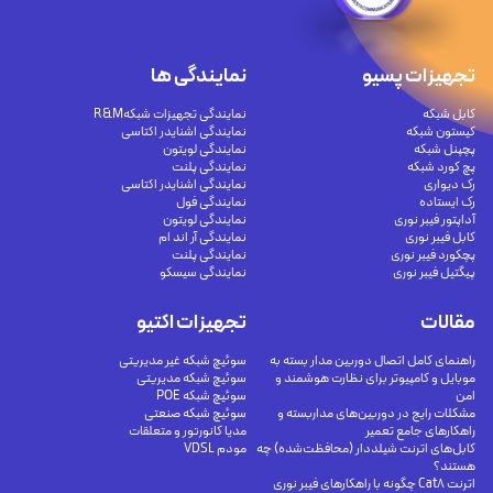
تجهیزات پسیو
نمایندگی ها
کابل شبکه
نمایندگی تجهیزات شبکهR&M
کیستون شبکه
نمایندگی اشنایدر اکتاسی
پچپنل شبکه
نمایندگی لویتون
پچ کورد شبکه
نمایندگی پلنت
رک دیواری
نمایندگی اشنایدر اکتاسی
رک ایستاده
نمایندگی فول
آداپتور فیبر نوری
نمایندگی لویتون
کابل فیبر نوری
نمایندگی آر اند ام
پچکورد فیبر نوری
نمایندگی پلنت
پیگتیل فیبر نوری
نمایندگی سیسکو
مقالات
تجهیزات اکتیو
راهنمای کامل اتصال دوربین مدار بسته به
سوئیچ شبکه غیر مدیریتی
موبایل و کامپیوتر برای نظارت هوشمند و
سوئیچ شبکه مدیریتی
امن
سوئیچ شبکه POE
مشکلات رایج در دوربین‌های مداربسته و
سوئیچ شبکه صنعتی
راهکارهای جامع تعمیر
مدیا کانورتور و متعلقات
کابل‌های اترنت شیلددار (محافظت‌شده) چه
مودم VDSL
هستند؟
اترنت Cat8 چگونه با راهکارهای فیبر نوری