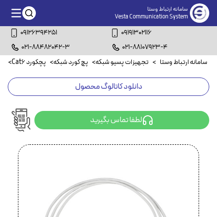
سامانه ارتباط وستا
Vesta Communication System
09126394251
09191302116
021-88482042-3
021-88107923-4
سامانه ارتباط وستا
>
تجهیزات پسیو شبکه
>
پچ کورد شبکه
>
پچکورد Cat6
>
پچکو
دانلود کاتالوگ محصول
لطفا تماس بگیرید