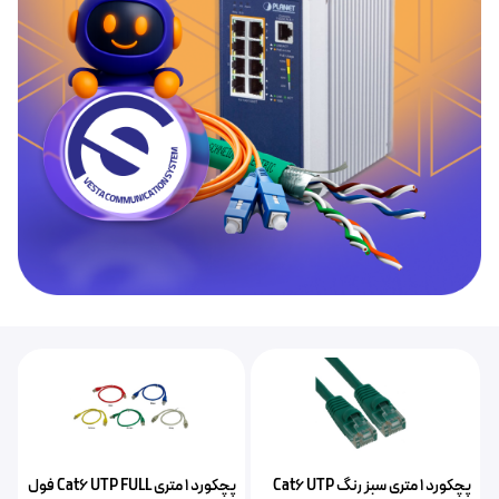
پچکورد 1 متری سبز رنگ Cat6 UTP
پچکورد ۱ متری Cat6 UTP FULL فول