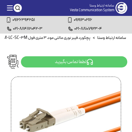
سامانه ارتباط وستا
Vesta Communication System
09126394251
09191302116
021-88482042-3
021-88107923-4
سامانه ارتباط وستا
>
پچکورد فیبر نوری مالتی مود ۳ متری فول FBDM-LC-SC-3M
لطفا تماس بگیرید