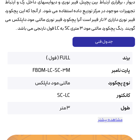
دیوار ، برقراری ارتباط بین پچپنل فیبر نوری و دیوایسهای داخل رک و ارتباط
تجهیزات موجود در مرکز توزیع داده استفاده می شود. از آنجا که این پچکورد
فیبر نوری داراری ۲ تار فیبر است آنرا پچکورد فیبر نوری مالتی مود داپلکس می
گویند .رنگ پچکورد مالتی مود ۳ متری SC به LC فول نارنجی می باشد .
جدول فنی
برند
FULL ( فول )
پارت نامبر
FBDM-LC-SC-3M
نوع پچکورد
مالتی مود داپلکس
کانکتور
SC-LC
طول
3 متر
مشاهده بیشتر