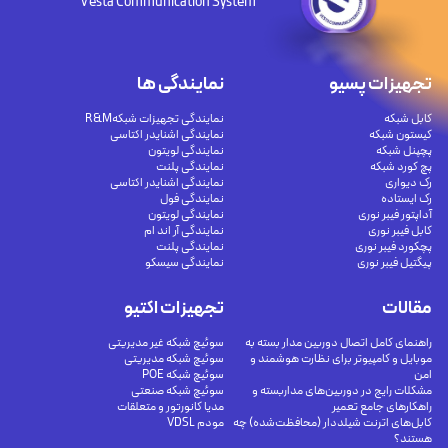
Vesta Communication System
تجهیزات پسیو
نمایندگی ها
کابل شبکه
نمایندگی تجهیزات شبکهR&M
کیستون شبکه
نمایندگی اشنایدر اکتاسی
پچپنل شبکه
نمایندگی لویتون
پچ کورد شبکه
نمایندگی پلنت
رک دیواری
نمایندگی اشنایدر اکتاسی
رک ایستاده
نمایندگی فول
آداپتور فیبر نوری
نمایندگی لویتون
کابل فیبر نوری
نمایندگی آر اند ام
پچکورد فیبر نوری
نمایندگی پلنت
پیگتیل فیبر نوری
نمایندگی سیسکو
مقالات
تجهیزات اکتیو
راهنمای کامل اتصال دوربین مدار بسته به
سوئیچ شبکه غیر مدیریتی
موبایل و کامپیوتر برای نظارت هوشمند و
سوئیچ شبکه مدیریتی
امن
سوئیچ شبکه POE
مشکلات رایج در دوربین‌های مداربسته و
سوئیچ شبکه صنعتی
راهکارهای جامع تعمیر
مدیا کانورتور و متعلقات
کابل‌های اترنت شیلددار (محافظت‌شده) چه
مودم VDSL
هستند؟