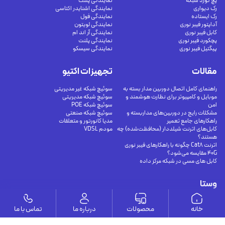
پچ کورد شبکه
نمایندگی پلنت
رک دیواری
نمایندگی اشنایدر اکتاسی
رک ایستاده
نمایندگی فول
آداپتور فیبر نوری
نمایندگی لویتون
کابل فیبر نوری
نمایندگی آر اند ام
پچکورد فیبر نوری
نمایندگی پلنت
پیگتیل فیبر نوری
نمایندگی سیسکو
مقالات
تجهیزات اکتیو
راهنمای کامل اتصال دوربین مدار بسته به
سوئیچ شبکه غیر مدیریتی
موبایل و کامپیوتر برای نظارت هوشمند و
سوئیچ شبکه مدیریتی
امن
سوئیچ شبکه POE
مشکلات رایج در دوربین‌های مداربسته و
سوئیچ شبکه صنعتی
راهکارهای جامع تعمیر
مدیا کانورتور و متعلقات
کابل‌های اترنت شیلددار (محافظت‌شده) چه
مودم VDSL
هستند؟
اترنت Cat8 چگونه با راهکارهای فیبر نوری
40G مقایسه می‌شود؟
کابل های مسی در شبکه مرکز داده
وستا
ارتباط با ما
خانه
محصولات
درباره ما
تماس با ما
درباره ما