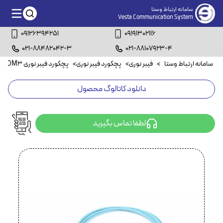
سامانه ارتباط وستا
Vesta Communication System
09126394251
09191302116
021-88482042-3
021-88107923-4
سامانه ارتباط وستا
>
فیبر نوری
>
پچکورد فیبر نوری
>
پچکورد فیبر نوری OM3
>
دانلود کاتالوگ محصول
لطفا تماس بگیرید