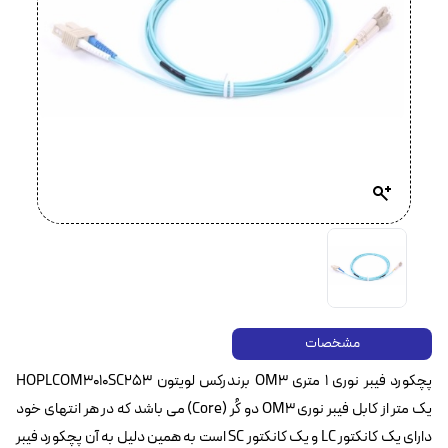
مشخصات
پچکورد فیبر نوری ۱ متری OM3 برندرکس لویتون HOPLCOM3010SC253
یک متر از کابل فیبر نوری OM3 دو کُر (Core) می باشد که در هر انتهای خود
دارای یک کانکتور LC و یک کانکتور SC است به همین دلیل به آن پچکورد فیبر