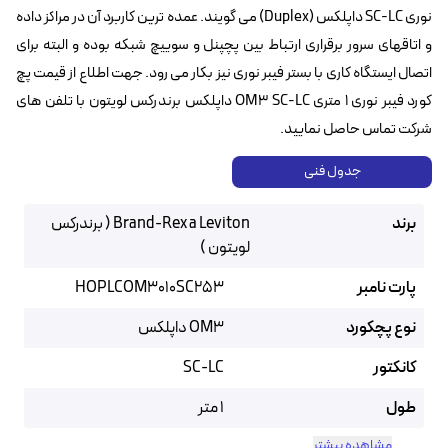
نوری SC-LC داپلکس (Duplex) می گویند. عمده ترین کاربرد آن در مراکز داده
و اتاقهای سرور برقراری ارتباط بین پچپنل و سوییچ شبکه بوده و البته برای
اتصال ایستگاه کاری با بستر فیبر نوری نیز بکار می رود. جهت اطلاع از قیمت پچ
کورد فیبر نوری ۱ متری OM3 SC-LC داپلکس برندرکس لویتون با تلفن های
شرکت تماس حاصل نمایید.
جدول فنی
برند
Brand-Rex a Leviton ( برندرکس
لویتون )
پارت نامبر
HOPLCOM3010SC253
نوع پچکورد
OM3 داپلکس
کانکتور
SC-LC
طول
1 متر
مشاهده بیشتر