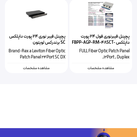
پچپنل فیبرنوری فول 24 پورت
پچپنل فیبر نوری ۲۴ پورت داپلکس
داپلکس FBPP-AGP-RM-48SCT-
SC برندرکس لویتون
FPCC1SXXX48DC2
BK
Brand-Rex a Leviton Fiber Optic
FULL Fiber Optic Patch Panel
Patch Panel 24Port SC DX
,12Port , Duplex
مشاهده مشخصات
مشاهده مشخصات