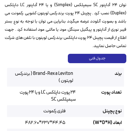
توان ۲۴ آداپتور SC سیمپلکس (Simplex) و یا ۲۴ آداپتور LC داپلکس
(Duplex) نصب کرد . پچپنل ۲۴ پورت برندرکس لویتون کشویی رکمونت می
باشد و بصورت آنلودد عرضه میگردد بنابراین می توان با توجه به نوع بستر
فیبر نوری از آداپتور و پیگتیل سینگل مود یا مالتی مود استفاده کرد . جهت
اطلاع از قیمت پچپنل ۲۴ پورت داپلکس برندرکس لویتون با تلفن های شرکت
تماس حاصل نمایید.
جدول فنی
برند
Brand-Rex a Leviton ( برندرکس
لویتون )
تعداد پورت
24 پورت داپلکس LC و یا ۲۴ پورت
سیمپلکس SC
نوع پچپنل
فلزی رکمونت
ابعاد (W*D*H)
44.45*237*482.60