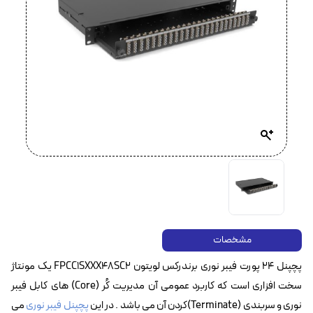
مشخصات
پچپنل ۲۴ پورت فیبر نوری برندرکس لویتون FPCC1SXXX48SC2 یک مونتاژ
سخت افزاری است که کاربرد عمومی آن مدیریت کُر (Core) های کابل فیبر
نوری و سربندی (Terminate)کردن آن می باشد . در این
پچپنل فیبر نوری
می