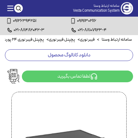
سامانه ارتباط وستا
Vesta Communication System
09126394251
09191302116
021-88482042-3
021-88107923-4
سامانه ارتباط وستا
>
فیبر نوری
>
پچپنل فیبر نوری
>
پچپنل فیبر نوری ۲۴ پورت داپلکس
دانلود کاتالوگ محصول
لطفا تماس بگیرید