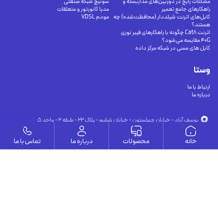
مشکلات رایج در دوربین‌های مداربسته و
سوئیچ شبکه صنعتی
راهکارهای جامع تعمیر
مدیا کانورتور و متعلقات
کابل‌های اترنت شیلددار (محافظت‌شده) چه
مودم VDSL
هستند؟
اترنت Cat8 چگونه با راهکارهای فیبر نوری
40G مقایسه می‌شود؟
کابل های مسی در شبکه مرکز داده
وستا
ارتباط با ما
درباره ما
يوسف آباد - خيابان چهلستون - خيابان ششم - پلاك ٢٢ - طبقه ٢ - واحد ٥
09191302116
09126394251
info@vesta-com.com
خانه
محصولات
درباره ما
تماس با ما
کلیه حقوق این سایت مربوط به شرکت سامانه ارتباط وستا می باشد