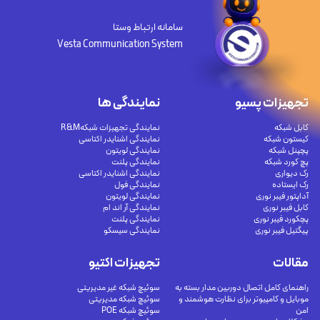
سامانه ارتباط وستا
Vesta Communication System
تجهیزات پسیو
نمایندگی ها
کابل شبکه
نمایندگی تجهیزات شبکهR&M
کیستون شبکه
نمایندگی اشنایدر اکتاسی
پچپنل شبکه
نمایندگی لویتون
پچ کورد شبکه
نمایندگی پلنت
رک دیواری
نمایندگی اشنایدر اکتاسی
رک ایستاده
نمایندگی فول
آداپتور فیبر نوری
نمایندگی لویتون
کابل فیبر نوری
نمایندگی آر اند ام
پچکورد فیبر نوری
نمایندگی پلنت
پیگتیل فیبر نوری
نمایندگی سیسکو
مقالات
تجهیزات اکتیو
راهنمای کامل اتصال دوربین مدار بسته به
سوئیچ شبکه غیر مدیریتی
موبایل و کامپیوتر برای نظارت هوشمند و
سوئیچ شبکه مدیریتی
امن
سوئیچ شبکه POE