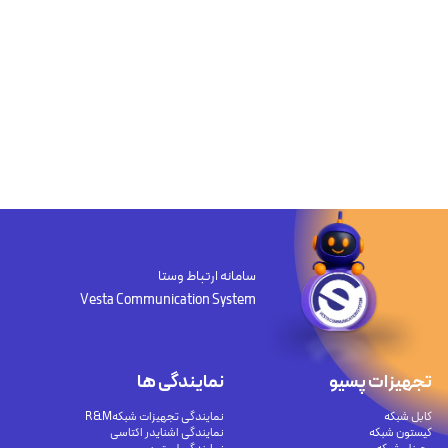
سامانه ارتباط وستا
Vesta Communication System
تجهیزات پسیو
نمایندگی ها
کابل شبکه
نمایندگی تجهیزات شبکهR&M
کیستون شبکه
نمایندگی اشنایدر اکتاسی