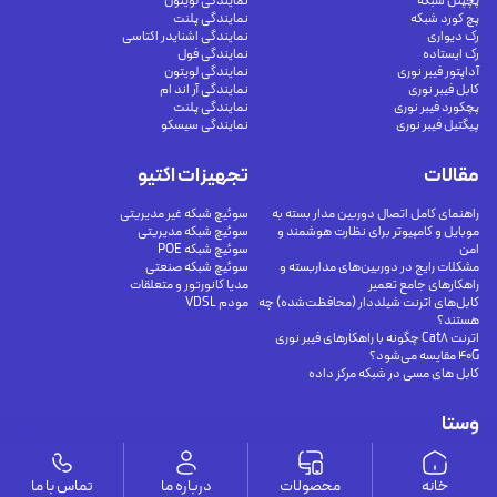
پچپنل شبکه
نمایندگی لویتون
پچ کورد شبکه
نمایندگی پلنت
رک دیواری
نمایندگی اشنایدر اکتاسی
رک ایستاده
نمایندگی فول
آداپتور فیبر نوری
نمایندگی لویتون
کابل فیبر نوری
نمایندگی آر اند ام
پچکورد فیبر نوری
نمایندگی پلنت
پیگتیل فیبر نوری
نمایندگی سیسکو
مقالات
تجهیزات اکتیو
راهنمای کامل اتصال دوربین مدار بسته به
سوئیچ شبکه غیر مدیریتی
موبایل و کامپیوتر برای نظارت هوشمند و
سوئیچ شبکه مدیریتی
امن
سوئیچ شبکه POE
مشکلات رایج در دوربین‌های مداربسته و
سوئیچ شبکه صنعتی
راهکارهای جامع تعمیر
مدیا کانورتور و متعلقات
کابل‌های اترنت شیلددار (محافظت‌شده) چه
مودم VDSL
هستند؟
اترنت Cat8 چگونه با راهکارهای فیبر نوری
40G مقایسه می‌شود؟
کابل های مسی در شبکه مرکز داده
وستا
ارتباط با ما
درباره ما
خانه
محصولات
درباره ما
تماس با ما