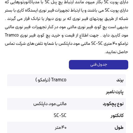
دارای پورت SC بکار میرود مانند ارتباط پچ پنل SC با مدیاکانورتورهایی که
دارای پورت SC می باشند و یا ارتباط تجهیزات فیبر نوری ایستگاه کاری با بستر
شبکه از طریق پورتهای فیبر نوری که بر روی دیوار یا ترانک قرار می گیرند .
بدیهی است پچ کورد فیبر نوری مالتی مود در کنار تجهیزات فیبر نوری مالتی
مود کاربرد دارد . جهت اطلاع از قیمت و خرید پچ کورد فیبر نوری Tramco
ترامکو ۴۰ متری SC-SC مالتی مود داپلکس با شماره تلفن های شرکت تماس
حاصل نمایید.
جدول فنی
برند
Tramco (ترامکو )
پارت نامبر
نوع پچکورد
مالتی مود داپلکس
کانکتور
SC-SC
طول
40 متر