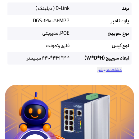
برند
D-Link ( دیلینک )
پارت نامبر
DGS-1210-52MPP
نوع سوییچ
POE, مدیریتی
نوع کیس
فلزی رکمونت
ابعاد سوییچ (W*D*H)
44*431*440 میلیمتر
مشاهده بیشتر