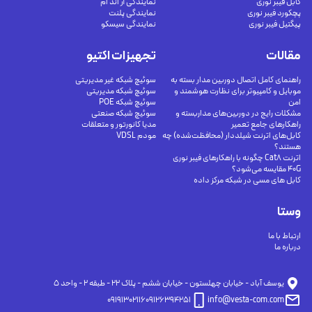
کابل فیبر نوری
نمایندگی آر اند ام
پچکورد فیبر نوری
نمایندگی پلنت
پیگتیل فیبر نوری
نمایندگی سیسکو
مقالات
تجهیزات اکتیو
راهنمای کامل اتصال دوربین مدار بسته به
سوئیچ شبکه غیر مدیریتی
موبایل و کامپیوتر برای نظارت هوشمند و
سوئیچ شبکه مدیریتی
امن
سوئیچ شبکه POE
مشکلات رایج در دوربین‌های مداربسته و
سوئیچ شبکه صنعتی
راهکارهای جامع تعمیر
مدیا کانورتور و متعلقات
کابل‌های اترنت شیلددار (محافظت‌شده) چه
مودم VDSL
هستند؟
اترنت Cat8 چگونه با راهکارهای فیبر نوری
40G مقایسه می‌شود؟
کابل های مسی در شبکه مرکز داده
وستا
ارتباط با ما
درباره ما
يوسف آباد - خيابان چهلستون - خيابان ششم - پلاك ٢٢ - طبقه ٢ - واحد ٥
09191302116
09126394251
info@vesta-com.com