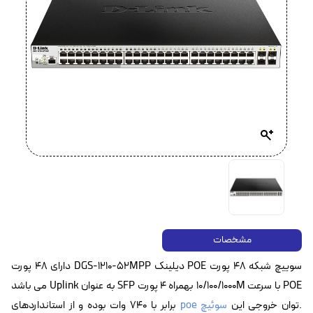
مشخصات
سوییچ شبکه ۴۸ پورت POE دیلینک DGS-1210-52MPP دارای ۴۸ پورت
POE با سرعت 10/100/1000M بهمراه ۴ پورت SFP به عنوان Uplink می باشد
.توان خروجی این
سوئیچ poe
برابر با ۷۴۰ وات بوده و از استانداردهای