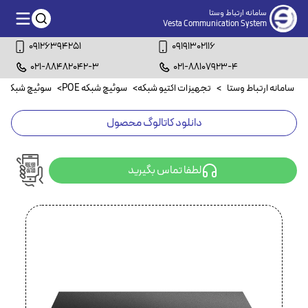
سامانه ارتباط وستا
Vesta Communication System
09126394251
09191302116
021-88482042-3
021-88107923-4
سامانه ارتباط وستا
>
تجهیزات اکتیو شبکه
>
سوئیچ شبکه POE
>
سوئیچ شبکه ۴۸ پورت POE
دانلود کاتالوگ محصول
لطفا تماس بگیرید