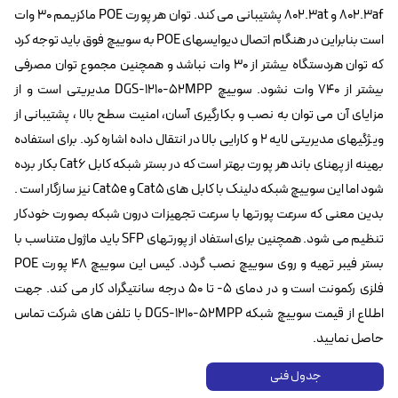
802.3af و 802.3at پشتیبانی می کند. توان هر پورت POE ماکزیمم 30 وات
است بنابراین در هنگام اتصال دیوایسهای POE به سوییچ فوق باید توجه کرد
که توان هردستگاه بیشتر از ۳۰ وات نباشد و همچنین مجموع توان مصرفی
بیشتر از ۷۴۰ وات نشود. سوییچ DGS-1210-52MPP مدیریتی است و از
مزایای آن می توان به نصب و بکارگیری آسان، امنیت سطح بالا ، پشتیبانی از
ویژگیهای مدیریتی لایه ۲ و کارایی بالا در انتقال داده اشاره کرد. برای استفاده
بهینه از پهنای باند هر پورت بهتر است که در بستر شبکه کابل Cat6 بکار برده
شود اما این سوییچ شبکه دلینک با کابل های Cat5 و Cat5e‌ نیز سازگار است .
بدین معنی که سرعت پورتها با سرعت تجهیزات درون شبکه بصورت خودکار
تنظیم می شود. همچنین برای استفاد از پورتهای SFP باید ماژول متناسب با
بستر فیبر تهیه و روی سوییچ نصب گردد. کیس این سوییچ ۴۸ پورت POE
فلزی رکمونت است و در دمای ۵- تا ۵۰ درجه سانتیگراد کار می کند. جهت
اطلاع از قیمت سوییچ شبکه DGS-1210-52MPP‌ با تلفن های شرکت تماس
حاصل نمایید.
جدول فنی