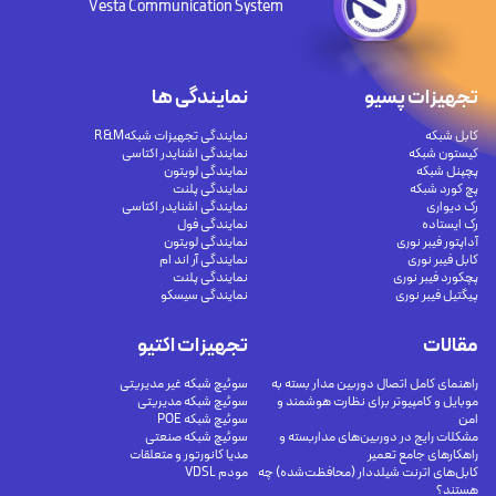
Vesta Communication System
تجهیزات پسیو
نمایندگی ها
کابل شبکه
نمایندگی تجهیزات شبکهR&M
کیستون شبکه
نمایندگی اشنایدر اکتاسی
پچپنل شبکه
نمایندگی لویتون
پچ کورد شبکه
نمایندگی پلنت
رک دیواری
نمایندگی اشنایدر اکتاسی
رک ایستاده
نمایندگی فول
آداپتور فیبر نوری
نمایندگی لویتون
کابل فیبر نوری
نمایندگی آر اند ام
پچکورد فیبر نوری
نمایندگی پلنت
پیگتیل فیبر نوری
نمایندگی سیسکو
مقالات
تجهیزات اکتیو
راهنمای کامل اتصال دوربین مدار بسته به
سوئیچ شبکه غیر مدیریتی
موبایل و کامپیوتر برای نظارت هوشمند و
سوئیچ شبکه مدیریتی
امن
سوئیچ شبکه POE
مشکلات رایج در دوربین‌های مداربسته و
سوئیچ شبکه صنعتی
راهکارهای جامع تعمیر
مدیا کانورتور و متعلقات
کابل‌های اترنت شیلددار (محافظت‌شده) چه
مودم VDSL
هستند؟