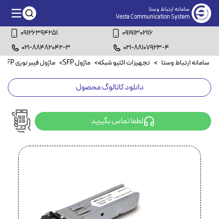
سامانه ارتباط وستا
Vesta Communication System
09126394251
09191302116
021-88482042-3
021-88107923-4
سامانه ارتباط وستا
>
تجهیزات اکتیو شبکه
>
ماژول SFP
>
ماژول فیبر نوری SFP
>
دانلود کاتالوگ محصول
لطفا تماس بگیرید