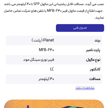
نصب می گردد. مسافت قابل پشتیبانی این ماژول SFP تا ۴۰ کیلومتر می باشد
. جهت اطلاع از قیمت ماژول فیبر MFB-F40 با تلفن های شرکت تماس حاصل
نمایید.
جدول فنی
برند
Planet ( پلنت )
پارت نامبر
MFB-F40
نوع ماژول
فیبر نوری سینگل مود
کانکتور
LC
مسافت
40 کیلومتر
مشاهده بیشتر