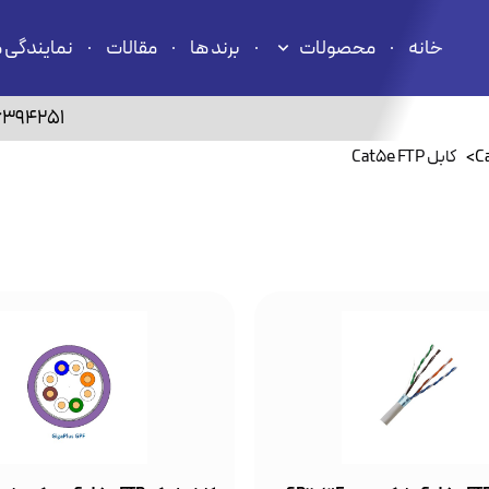
خانه
محصولات
برند ها
مقالات
نمایندگی 
6394251
>
کابل Cat5e FTP