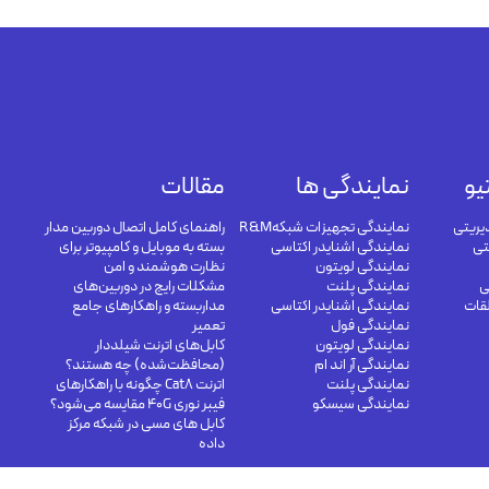
یو
نمایندگی ها
مقالات
یریتی
نمایندگی تجهیزات شبکهR&M
راهنمای کامل اتصال دوربین مدار
تی
نمایندگی اشنایدر اکتاسی
بسته به موبایل و کامپیوتر برای
نمایندگی لویتون
نظارت هوشمند و امن
ی
نمایندگی پلنت
مشکلات رایج در دوربین‌های
لقات
نمایندگی اشنایدر اکتاسی
مداربسته و راهکارهای جامع
نمایندگی فول
تعمیر
نمایندگی لویتون
کابل‌های اترنت شیلددار
نمایندگی آر اند ام
(محافظت‌شده) چه هستند؟
نمایندگی پلنت
اترنت Cat8 چگونه با راهکارهای
نمایندگی سیسکو
فیبر نوری 40G مقایسه می‌شود؟
کابل های مسی در شبکه مرکز
داده