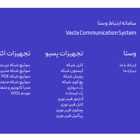
سامانه ارتباط وستا
Vesta Communication System
وستا
تجهیزات پسیو
تجهیزات اکت
ارتباط با ما
کابل شبکه
سوئیچ شبکه غیر مد
درباره ما
کیستون شبکه
سوئیچ شبکه مدیری
پچپنل شبکه
سوئیچ شبکه POE
پچ کورد شبکه
سوئیچ شبکه صنعت
رک دیواری
مدیا کانورتور و متع
رک ایستاده
مودم VDSL
آداپتور فیبر نوری
کابل فیبر نوری
پچکورد فیبر نوری
پیگتیل فیبر نوری