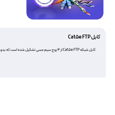
اشنایدر اکتاسی
کابل Cat5e FTP
کابل شبکه Cat5e FTP از ۴ زوج سیم مسی تشکیل شده است که بدور کل چهار زوج یک لایه فویل فلزی کشیده شده است . کابل Cat5e FTP در محیطهای نویزی بکار برده می شود .