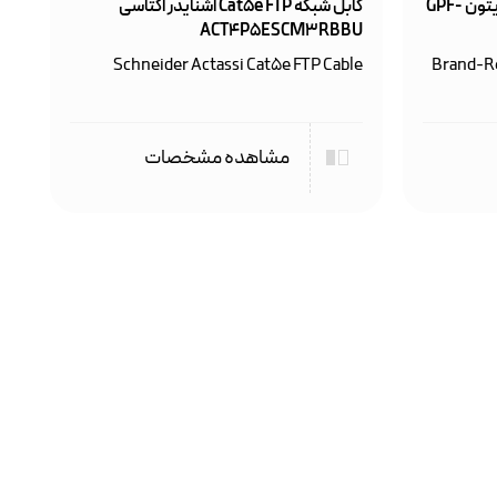
کابل شبکه Cat5e FTP برندکس لویتون GPF-
کابل شبکه Cat5e FTP اشنایدر اکتاسی
ACT4P5ESCM3RBBU
Schneider Actassi Cat5e FTP Cable
Brand-Re
مشاهده مشخصات