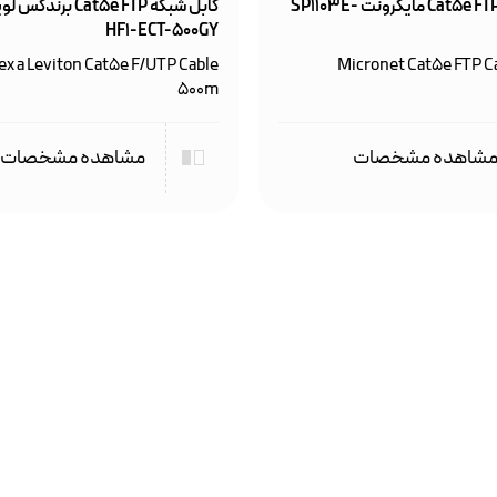
کابل شبکه Cat5e FTP مایکرونت SP1103E-
HF1-ECT-500GY
x a Leviton Cat5e F/UTP Cable
Micronet Cat5e FTP 
500m
شاهده مشخصات
مشاهده مشخصات