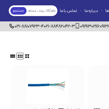
ها
درباره ما
تماس با ما
نام کالا ، برند ، دسته
جستجو
بندی
021-88107923-4
021-88482042-3
09191302116
0912