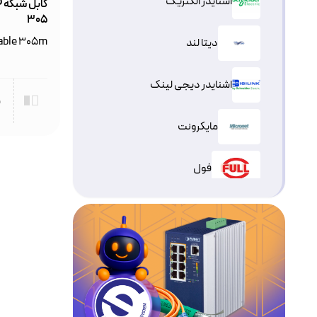
اشنایدر الکتریک
305
Cable 305m
دیتا لند
اشنایدر دیجی لینک
م
مایکرونت
فول
آر اند ام
برندرکس لویتون
لویتون