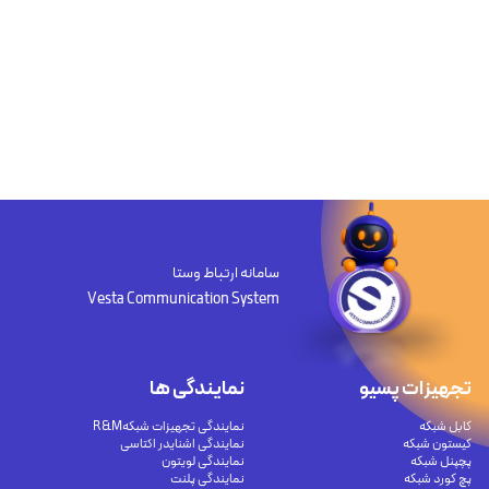
سامانه ارتباط وستا
Vesta Communication System
تجهیزات پسیو
نمایندگی ها
کابل شبکه
نمایندگی تجهیزات شبکهR&M
کیستون شبکه
نمایندگی اشنایدر اکتاسی
پچپنل شبکه
نمایندگی لویتون
پچ کورد شبکه
نمایندگی پلنت