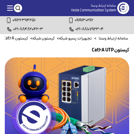
سامانه ارتباط وستا
Vesta Communication System
09126394251
09191302116
021-88482042-3
021-88107923-4
سامانه ارتباط وستا
>
تجهیزات پسیو شبکه
>
کیستون شبکه
>
کیستون Cat6A
>
کیستون Cat6A UTP