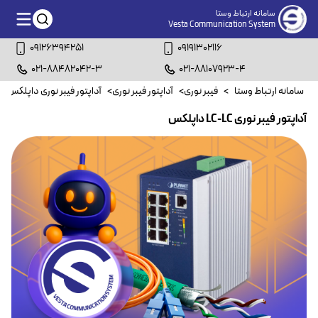
سامانه ارتباط وستا
Vesta Communication System
09126394251
09191302116
021-88482042-3
021-88107923-4
سامانه ارتباط وستا
>
فیبر نوری
>
آداپتور فیبر نوری
>
آداپتور فیبر نوری داپلکس
>
آداپتور فیبر نوری LC-LC داپلکس