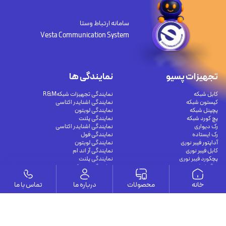
سامانه ارتباط وستا
Vesta Communication System
تجهیزات پسیو
نمایندگی ها
کابل شبکه
نمایندگی تجهیزات شبکهR&M
کیستون شبکه
نمایندگی اشنایدر اکتاسی
پچپنل شبکه
نمایندگی لویتون
پچ کورد شبکه
نمایندگی پلنت
رک دیواری
نمایندگی اشنایدر اکتاسی
رک ایستاده
نمایندگی فول
آداپتور فیبر نوری
نمایندگی لویتون
کابل فیبر نوری
نمایندگی آر اند ام
پچکورد فیبر نوری
نمایندگی پلنت
پیگتیل فیبر نوری
نمایندگی سیسکو
خانه
محصولات
درباره ما
تماس با ما
مقالات
تجهیزات اکتیو
راهنمای کامل اتصال دوربین مدار بسته به
سوئیچ شبکه غیر مدیریتی
موبایل و کامپیوتر برای نظارت هوشمند و
سوئیچ شبکه مدیریتی
امن
سوئیچ شبکه POE