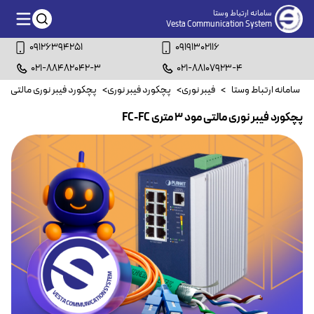
سامانه ارتباط وستا
Vesta Communication System
09126394251
09191302116
021-88482042-3
021-88107923-4
سامانه ارتباط وستا
>
فیبر نوری
>
پچکورد فیبر نوری
>
پچکورد فیبر نوری مالتی مو
پچکورد فیبر نوری مالتی مود ۳ متری FC-FC