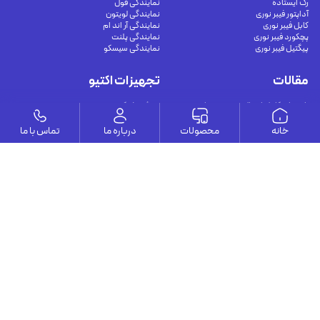
رک ایستاده
نمایندگی فول
آداپتور فیبر نوری
نمایندگی لویتون
کابل فیبر نوری
نمایندگی آر اند ام
پچکورد فیبر نوری
نمایندگی پلنت
پیگتیل فیبر نوری
نمایندگی سیسکو
مقالات
تجهیزات اکتیو
راهنمای کامل اتصال دوربین مدار بسته به
سوئیچ شبکه غیر مدیریتی
موبایل و کامپیوتر برای نظارت هوشمند و
سوئیچ شبکه مدیریتی
امن
سوئیچ شبکه POE
خانه
محصولات
درباره ما
تماس با ما
مشکلات رایج در دوربین‌های مداربسته و
سوئیچ شبکه صنعتی
راهکارهای جامع تعمیر
مدیا کانورتور و متعلقات
کابل‌های اترنت شیلددار (محافظت‌شده) چه
مودم VDSL
هستند؟
اترنت Cat8 چگونه با راهکارهای فیبر نوری
40G مقایسه می‌شود؟
کابل های مسی در شبکه مرکز داده
وستا
ارتباط با ما
درباره ما
يوسف آباد - خيابان چهلستون - خيابان ششم - پلاك ٢٢ - طبقه ٢ - واحد ٥