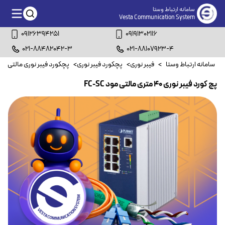
سامانه ارتباط وستا
Vesta Communication System
09126394251
09191302116
021-88482042-3
021-88107923-4
سامانه ارتباط وستا
>
فیبر نوری
>
پچکورد فیبر نوری
>
پچکورد فیبر نوری مالتی مو
پچ کورد فیبر نوری ۴۰ متری مالتی مود FC-SC