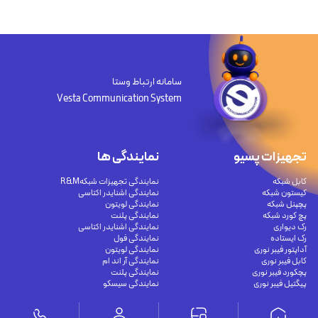
سامانه ارتباط وستا
Vesta Communication System
تجهیزات پسیو
نمایندگی ها
کابل شبکه
نمایندگی تجهیزات شبکهR&M
کیستون شبکه
نمایندگی اشنایدر اکتاسی
پچپنل شبکه
نمایندگی لویتون
پچ کورد شبکه
نمایندگی پلنت
رک دیواری
نمایندگی اشنایدر اکتاسی
رک ایستاده
نمایندگی فول
آداپتور فیبر نوری
نمایندگی لویتون
کابل فیبر نوری
نمایندگی آر اند ام
پچکورد فیبر نوری
نمایندگی پلنت
پیگتیل فیبر نوری
نمایندگی سیسکو
مقالات
تجهیزات اکتیو