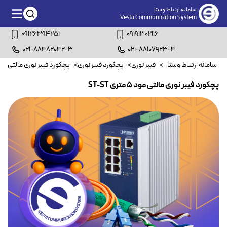
سامانه ارتباط وستا
Vesta Communication System
09126394251
09191302116
021-88482042-3
021-88107923-4
سامانه ارتباط وستا
>
فیبر نوری
>
پچکورد فیبر نوری
>
پچکورد فیبر نوری مالتی مو
پچکورد فیبر نوری مالتی مود ۵ متری ST-ST