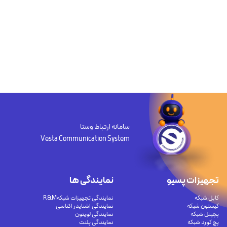
سامانه ارتباط وستا
Vesta Communication System
تجهیزات پسیو
نمایندگی ها
کابل شبکه
نمایندگی تجهیزات شبکهR&M
کیستون شبکه
نمایندگی اشنایدر اکتاسی
پچپنل شبکه
نمایندگی لویتون
پچ کورد شبکه
نمایندگی پلنت